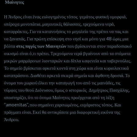
Μαίνητες
Η Άνδρος είναι ένας ευλογημένος τόπος γεμάτος φυσική ομορφιά,
υπέροχα μονοπάτια, μαγευτικές θάλασσες, τρεχούμενα νερά,
καταρράκτες. Για να κατανοήσεις το μεγαλείο της πρέπει να πας και
να ξαναπάς. Για πρώτη επίσκεψη στο νησί και μόνο για 48 ώρες μια
βόλτα
στις πηγές των Μαινητών
που βρίσκονται στον παραδοσιακό
οικισμό είναι ό,τι πρέπει. Τρεχούμενα νερά βγαίνουν από τα στόματα
μικρών μαρμάρινων λιονταριών και δίπλα καφενεία και ταβερνούλες.
Το σημείο βρίσκεται αρκετά κοντά στη χώρα και είναι κυριολεκτικά
καταπράσινο. Διαθέτει αρκετά σκιερά σημεία και άφθονη δροσιά. Το
όνομα του χωριού έλκει την καταγωγή του από τις μαινάδες, τις
νύμφες του θεού Διόνυσου, όμως ο ιστορικός Δημήτριος Πασχάλης,
υποστηρίζει, ότι το όνομα Μαίνητες προέρχεται από τη λέξη
“amoenitas”, που σημαίνει χαριτωμένος, ευχάριστος τόπος. Και
πράγματι είναι. Εκεί θα αντικρίσετε μια διαφορετική εικόνα της
Άνδρου.