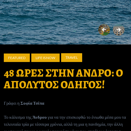
ΤRAVEL
FEATURED
LIFE IS NOW
48 ΩΡΕΣ ΣΤΗΝ ΑΝΔΡΟ: Ο
ΑΠΟΛΥΤΟΣ ΟΔΗΓΟΣ!
Γράφει η
Σοφία Τσίπα
Το κάλεσμα της
Άνδρου
για να την επισκεφθώ το ένιωθα μέσα μου τα
τελευταία τρία με τέσσερα χρόνια, αλλά τη μια η πανδημία, την άλλη