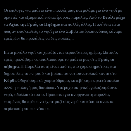
Οι επιλογές για μπάνιο είναι πολλές μιας και μιλάμε για ένα νησί με
αρκετές και εξαιρετικά ενδιαφέρουσες παραλίες. Από το
Βιτάλι
μέχρι
τα
Άχλα
,
της Γριάς το Πήδημα
και πολλές άλλες. Η αλήθεια είναι
πως αν επισκεφθείς το νησί για ένα Σαββατοκύριακο, όπως κάναμε
εμείς, δεν θα προλάβεις να δεις πολλές…
Είναι μεγάλο νησί και χρειάζονται περισσότερες ημέρες. Ωστόσο,
εμείς προλάβαμε να απολαύσουμε το μπάνιο μας στις
Γριάς το
πήδημα
. Η Παραλία αυτή είναι από τις πιο χαρακτηριστικές και
δημοφιλείς του νησιού και βρίσκεται νοτιοανατολικά κοντά στο
Κόρθι
. Οδηγήσαμε σε χωματόδρομο, κατεβήκαμε αρκετά σκαλιά
αλλά η επιλογή μας δικαίωσε. Υπέροχο σκηνικό, γαλαζοπράσινα
νερά, ειδυλλιακό τοπίο. Πρόκειται για ανοργάνωτη παραλία,
επομένως θα πρέπει να έχετε μαζί σας νερό και κάποιο σνακ σε
περίπτωση που πεινάσετε.