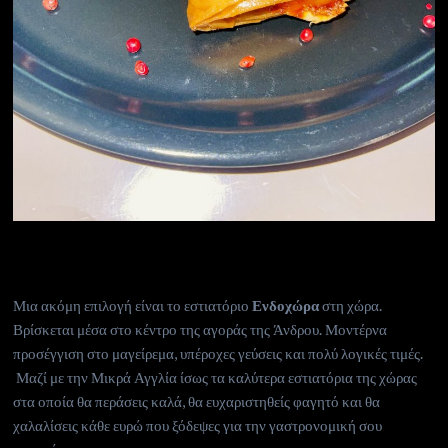
Μια ακόμη επιλογή είναι το εστιατόριο
Ενδοχώρα
στη χώρα.
Βρίσκεται μέσα στο κέντρο της αγοράς της Άνδρου. Μοντέρνα
προσέγγιση στο μαγείρεμα, υπέροχες γεύσεις και πολύ λογικές τιμές.
Μαζί με την Μικρά Αγγλία ίσως τα καλύτερα εστιατόρια της χώρας
στα οποία θα περάσεις καλά, θα ευχαριστηθείς φαγητό και θα
χαλαλίσεις κάθε ευρώ που ξόδεψες για την γαστρονομική σου