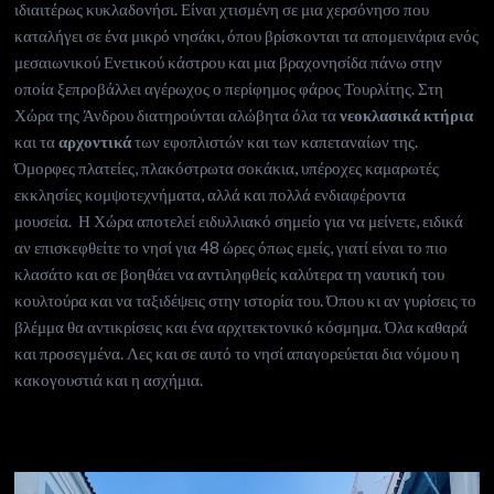
ιδιαιτέρως κυκλαδονήσι. Είναι χτισμένη σε μια χερσόνησο που
καταλήγει σε ένα μικρό νησάκι, όπου βρίσκονται τα απομεινάρια ενός
μεσαιωνικού Ενετικού κάστρου και μια βραχονησίδα πάνω στην
οποία ξεπροβάλλει αγέρωχος ο περίφημος φάρος Τουρλίτης. Στη
Χώρα της Άνδρου διατηρούνται αλώβητα όλα τα
νεοκλασικά κτήρια
και τα
αρχοντικά
των εφοπλιστών και των καπεταναίων της.
Όμορφες πλατείες, πλακόστρωτα σοκάκια, υπέροχες καμαρωτές
εκκλησίες κομψοτεχνήματα, αλλά και πολλά ενδιαφέροντα
μουσεία. Η Χώρα αποτελεί ειδυλλιακό σημείο για να μείνετε, ειδικά
αν επισκεφθείτε το νησί για 48 ώρες όπως εμείς, γιατί είναι το πιο
κλασάτο και σε βοηθάει να αντιληφθείς καλύτερα τη ναυτική του
κουλτούρα και να ταξιδέψεις στην ιστορία του. Όπου κι αν γυρίσεις το
βλέμμα θα αντικρίσεις και ένα αρχιτεκτονικό κόσμημα. Όλα καθαρά
και προσεγμένα. Λες και σε αυτό το νησί απαγορεύεται δια νόμου η
κακογουστιά και η ασχήμια.