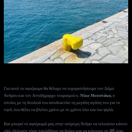
Για αυτό το αφιέρωμα θα θέλαμε να ευχαριστήσουμε τον Δήμο
Άνδρου και τον Αντιδήμαρχο τουρισμού κ.
Νίκο Μουστάκα,
ο
οποίος με τη δουλειά του αποδεικνύει τη μεγάλη αγάπη του για το
νησί, που θέλει να βλέπει χρόνο με το χρόνο όλο και πιο ψηλά.
Και μπορεί το αφιέρωμά μας στην υπέροχη Άνδρο να τελειώσει κάπου
εδώ, άλλωστε τόσο προλάβαμε να δούμε και να κάνουμε σε 48 ώρες