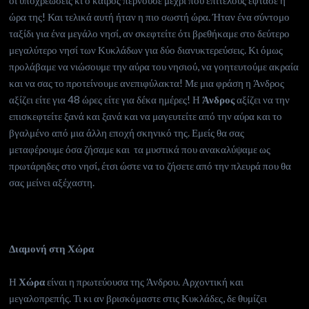
οι υποχρεώσεις κι ο καιρός περνούσε μέχρι που επιτέλους έφτασε η
ώρα της! Και τελικά αυτή ήταν η πιο σωστή ώρα. Ήταν ένα σύντομο
ταξίδι για ένα μεγάλο νησί, αν σκεφτείτε ότι βρεθήκαμε στο δεύτερο
μεγαλύτερο νησί των Κυκλάδων για δύο διανυκτερεύσεις. Κι όμως
προλάβαμε να νιώσουμε την αύρα του νησιού, να γοητευτούμε ακραία
και να σας το προτείνουμε ανεπιφύλακτα! Με μια φράση η Άνδρος
αξίζει είτε για 48 ώρες είτε για δέκα ημέρες! Η
Άνδρος
αξίζει να την
επισκεφτείτε ξανά και ξανά και να μαγευτείτε από την αύρα και το
βγαλμένο από μια άλλη εποχή σκηνικό της. Εμείς θα σας
μεταφέρουμε όσα ζήσαμε και τα μυστικά που ανακαλύψαμε ως
πρωτάρηδες στο νησί, έτσι ώστε να το ζήσετε από την πλευρά που θα
σας μείνει αξέχαστη.
Διαμονή στη Χώρα
Η
Χώρα
είναι η πρωτεύουσα της Άνδρου. Αρχοντική και
μεγαλοπρεπής. Τι κι αν βρισκόμαστε στις Κυκλάδες, δε θυμίζει