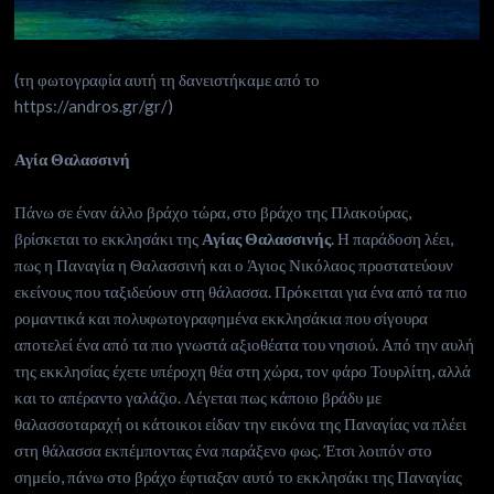
(τη φωτογραφία αυτή τη δανειστήκαμε από το
https://andros.gr/gr/)
Αγία Θαλασσινή
Πάνω σε έναν άλλο βράχο τώρα, στο βράχο της Πλακούρας,
βρίσκεται το εκκλησάκι της
Αγίας Θαλασσινής
. Η παράδοση λέει,
πως η Παναγία η Θαλασσινή και ο Άγιος Νικόλαος προστατεύουν
εκείνους που ταξιδεύουν στη θάλασσα. Πρόκειται για ένα από τα πιο
ρομαντικά και πολυφωτογραφημένα εκκλησάκια που σίγουρα
αποτελεί ένα από τα πιο γνωστά αξιοθέατα του νησιού. Από την αυλή
της εκκλησίας έχετε υπέροχη θέα στη χώρα, τον φάρο Τουρλίτη, αλλά
και το απέραντο γαλάζιο. Λέγεται πως κάποιο βράδυ με
θαλασσοταραχή οι κάτοικοι είδαν την εικόνα της Παναγίας να πλέει
στη θάλασσα εκπέμποντας ένα παράξενο φως. Έτσι λοιπόν στο
σημείο, πάνω στο βράχο έφτιαξαν αυτό το εκκλησάκι της Παναγίας