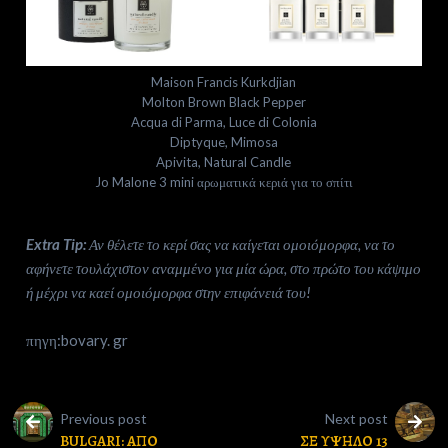
Maison Francis Kurkdjian
Molton Brown Black Pepper
Acqua di Parma, Luce di Colonia
Diptyque, Mimosa
Apivita, Natural Candle
Jo Malone 3 mini αρωματικά κεριά για το σπίτι
Extra Tip:
Αν θέλετε το κερί σας να καίγεται ομοιόμορφα, να το
αφήνετε τουλάχιστον αναμμένο για μία ώρα, στο πρώτο του κάψιμο
ή μέχρι να καεί ομοιόμορφα στην επιφάνειά του!
πηγη:bovary. gr
Previous post
Next post
BULGARI: ΑΠΟ
ΣΕ ΥΨΗΛΟ 13