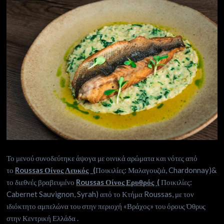
Το μενού συνοδεύτηκε άψογα με οινικά αρώματα και νότες από
το
Roussas Οίνος Λευκός
(
Ποικιλίες: Μαλαγουζιά, Chardonnay)&
το διεθνές βραβευμένο
Roussas Οίνος Ερυθρός
(
Ποικιλίες:
Cabernet Sauvignon, Syrah) από το Κτήμα Roussas, με τον
ιδιόκτητο αμπελώνα του στην περιοχή «Βράχος» του όρους Όθρυς
στην Κεντρική Ελλάδα .