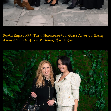
Ρούλα Καρπουζλή, Τάνια Νικολοπούλου, Grace Aντωνίου, Ελένη
Αντωνιάδου, Θεοφανία Μπέσιου, Τζένη Ρίζου