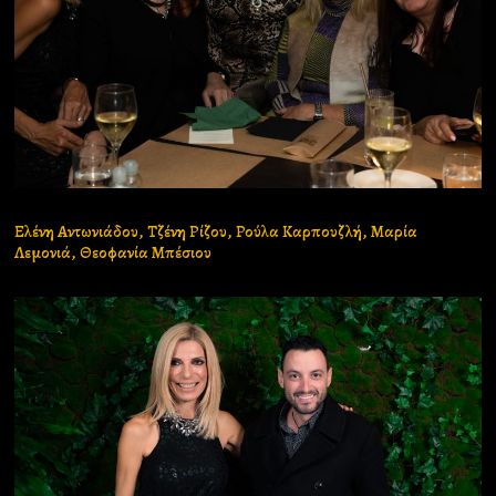
Ελένη Αντωνιάδου, Τζένη Ρίζου, Ρούλα Καρπουζλή, Μαρία
Λεμονιά, Θεοφανία Μπέσιου