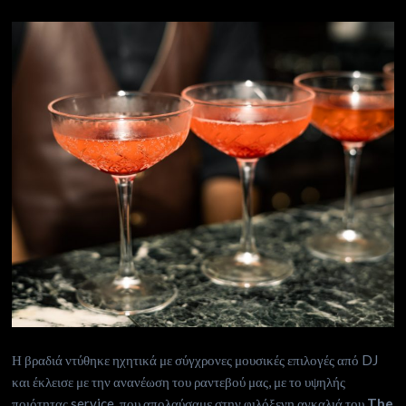
Η βραδιά ντύθηκε ηχητικά με σύγχρονες μουσικές επιλογές από DJ
και έκλεισε με την ανανέωση του ραντεβού μας, με το υψηλής
ποιότητας
service
που απολαύσαμε στην φιλόξενη αγκαλιά του
The