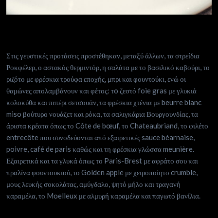
Στις γευστικές προτάσεις προστέθηκαν, μεταξύ άλλων, τα στρείδια
Ροκφέλερ, ο αστακός θερμιντόρ, η σαλάτα με το βασιλικό καβούρι, το
ριζότο με φρέσκια τρούφα εποχής, μπρι και φουντούκι, ενώ οι
θαμώνες απολαμβάνουν και φέτος: τo ζεστό foie gras με γλυκιά
κολοκύθα και πιπέρι σετσουάν, τα φρέσκια χτένια με beurre blanc
miso βούτυρο νουάζετ και ρόκα, τα σαλιγκάρια Βουργουνδίας, τα
άριστα κρέατα όπως το Côte de bœuf, το Chateaubriand, το φιλέτο
entrecôte που συνοδεύονται από εξαιρετικές sauce béarnaise,
poivre, café de paris καθώς και τη φρέσκια γλώσσα meunière.
Εξαιρετικά και τα γλυκά όπως το Paris-Brest με αφράτο σου και
πραλίνα φουντουκιού, το Golden apple με χειροποίητο crumble,
μους λευκής σοκολάτας, αμύγδαλο, ψητό μήλο και τραγανή
καραμέλα, το Moelleux με αλμυρή καραμέλα και παγωτό βανίλια.