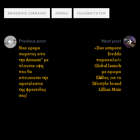
BRASSERIE LORRAINE
ΑΘΉΝΑ
ΓΑΛΛΙΚΉ ΓΕΎΣΗ
Previous post
Next post
Νεα κρεμα
«Ενα εσпρεσo
σωματος απο
freddo
την Aenaon° με
παρακαλω!»
πλουσια υφη
Global launch
που θα
με αρωμα
απογειωσει την
Ελλαδας για το
ιεροτελεστια
lifestyle brand
της φροντιδας
Lillian Muir
σας!