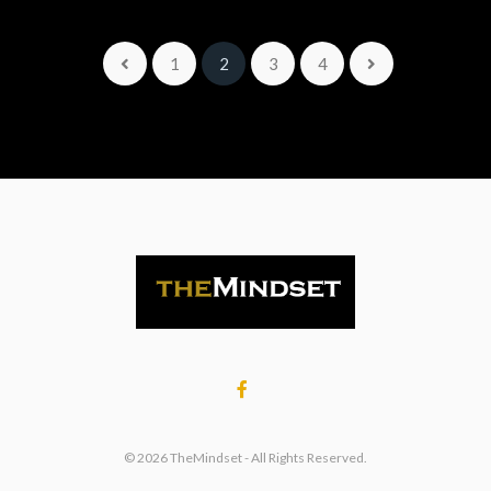
1
2
3
4
© 2026 TheMindset - All Rights Reserved.