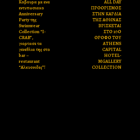
Καβουρα με ενα
ALL DAY
εντυπωσιακο
ΠΡΟΟΡΙΣΜΟΣ
Anniversary
ΣΤΗΝ ΚΑΡΔΙΑ
Party της
ΤΗΣ ΑΘΗΝΑΣ
Swimwear
ΒΡΙΣΚΕΤΑΙ
Collection “I-
ΣΤΟ 10Ο
CRAB”,
ΟΡΟΦΟ ΤΟΥ
γιορτασε τα
ATHENS
γενεθλια της στο
CAPITAL
bar –
HOTEL-
restaurant
MGALLERY
“Αλκυονιδες”!
COLLECTION