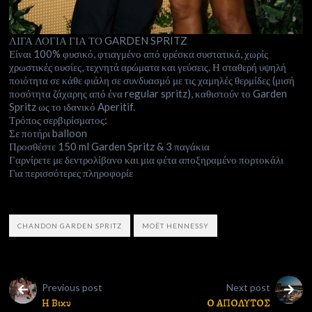
ΛΙΓΑ ΛΟΓΙΑ ΓΙΑ ΤΟ GARDEN SPRITZ
Είναι 100% φυσικό, φτιαγμένο από φρέσκα συστατικά, χωρίς
χρωστικές ουσίες, τεχνητά αρώματα και γεύσεις. Η σταθερή υψηλή
ποιότητα σε κάθε φιάλη σε συνδυασμό με τις χαμηλές θερμίδες (μισή
ποσότητα ζάχαρης από ένα regular spritz), καθιστούν το Garden
Spritz ως το ιδανικό Aperitif.
Τρόπος σερβιρίσματος:
Σε ποτήρι balloon
Προσθέστε 150 ml Garden Spritz & 3 παγάκια
Γαρνίρετε με δεντρολίβανο και μια φέτα αποξηραμένο πορτοκάλι
Για περισσότερες πληροφορίε
CHANDON GARDEN SPRITZ
MOËT HENNESSY
Previous post
Next post
Η Βικυ
Ο ΑΠΟΛΥΤΟΣ