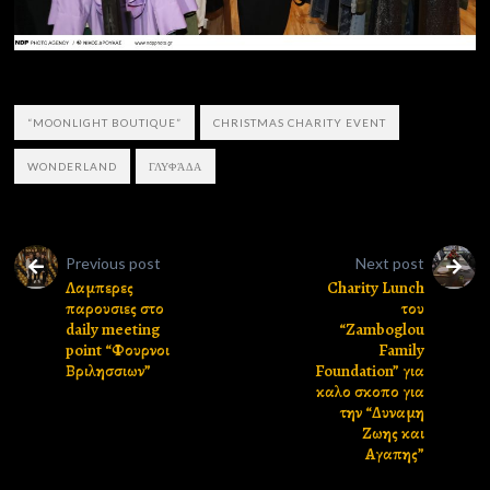
“MOONLIGHT BOUTIQUE”
CHRISTMAS CHARITY EVENT
WONDERLAND
ΓΛΥΦΆΔΑ
Previous post
Next post
Λαμπερες
Charity Lunch
παρουσιες στο
του
daily meeting
“Zamboglou
point “Φουρνοι
Family
Βριλησσιων”
Foundation” για
καλο σκοπο για
την “Δυναμη
Ζωης και
Αγαπης”