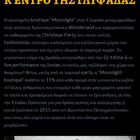
ΚΈΝΤΡΟ ΤΗΣ ΓΛΥΦΆΔΑΣ
Η αγαπημένη boutique “Moonlight” στην Γλυφάδα μεταμορφώθηκε
στην απόλυτη Χριστουγεννιάτικη Wonderland και πραγματοποίησε
το καθιερωμένο της Christmas Party, στο οποίο πολλές
fashionistas, επώνυμοι καλεσμένοι του καλλιτεχικού χώρου των
νοτίων προαστίων και όχι μόνο έδωσαν το λαμπερό παρών. Το
εορταστικό κλίμα της βραδιάς απογειώθηκε από την Dj Αthina & το
live performance της Ιonian, οι οποίες μας ταξίδεψαν στη χώρα των
θαυμάτων! Φέτος, εκτός από το λαμπερό party, η “Moonlight
boutique” διαθέτει το 15% από κάθε αγορά στην κοινωνική κουζίνα
«Ο άλλος άνθρωπος», που ετοιμάζει κάθε μέρα μαγειρεμένο φαγητό
το οποίο και προσφέρεται δωρεάν σε όποιον το έχει ανάγκη, σε όλη
την Ελλάδα. Πρόκειται για μια δράση αγάπης και αλληλεγγύης η
οποία ξεκίνησε το 2011 από τον Κωνσταντίνο Πολυχρονόπουλο,
που όπως λέει συχνά «το φαγητό είναι πιο νόστιμο όταν το
μοιράζεσαι».