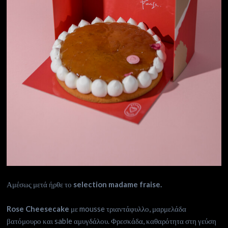
Αμέσως μετά ήρθε το
selection madame fraise.
Rose Cheesecake
με mousse τριαντάφυλλο, μαρμελάδα
βατόμουρο και sable αμυγδάλου. Φρεσκάδα, καθαρότητα στη γεύση