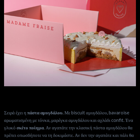
Σειρά έχει η
πάστα αμυγδάλου.
Με biscuit αμυγδάλου, bavaroise
αρωματισμένη με τόνκα, μαρέγκα αμυγδάλου και αχλάδι confit. Ένα
γλυκό
σκέτο ποίημα
. Αν αγαπάτε την κλασική πάστα αμυγδάλου θα
πρέπει οπωσδήποτε να τη δοκιμάστε. Αν δεν την αγαπάτε και πάλι θα