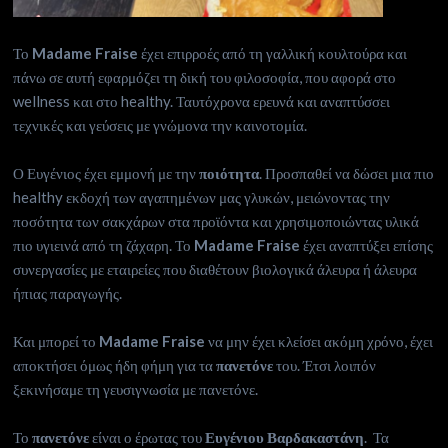
Το
Madame Fraise
έχει επιρροές από τη γαλλική κουλτούρα και
πάνω σε αυτή εφαρμόζει τη δική του φιλοσοφία, που αφορά στο
wellness και στο healthy. Ταυτόχρονα ερευνά και αναπτύσσει
τεχνικές και γεύσεις με γνώμονα την καινοτομία.
Ο Ευγένιος έχει εμμονή με την
ποιότητα
. Προσπαθεί να δώσει μια πιο
healthy εκδοχή των αγαπημένων μας γλυκών, μειώνοντας την
ποσότητα των σακχάρων στα προϊόντα και χρησιμοποιώντας υλικά
πιο υγιεινά από τη ζάχαρη. Το
Madame Fraise
έχει αναπτύξει επίσης
συνεργασίες με εταιρείες που διαθέτουν βιολογικά άλευρα ή άλευρα
ήπιας παραγωγής.
Και μπορεί το
Madame Fraise
να μην έχει κλείσει ακόμη χρόνο, έχει
αποκτήσει όμως ήδη φήμη για τα
πανετόνε
του. Έτσι λοιπόν
ξεκινήσαμε τη γευσιγνωσία με πανετόνε.
Το
πανετόνε
είναι ο έρωτας του
Ευγένιου Βαρδακαστάνη
. Τα