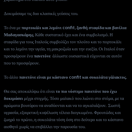
Δοκιμάσαμε τις δυο κλασικές γεύσεις του.
Το ένα με
πορτοκάλι και λεμόνι confit, ξανθή σταφίδα και βανίλια
Μαδαγασκάρης.
Κάθε συστατικό έχει και ένα συμβολισμό. Η
σταφίδα για τους Ιταλούς συμβολίζει τον πλούτο και το πορτοκάλι
και το λεμόνι την υγεία, τη μακροζωία και την ευεξία. Οι Ιταλοί όταν
προσφέρουν ένα
πανετόνε
άλλωστε ουσιαστικά εύχονται σε αυτόν
που το προσφέρουν.
Το άλλο
πανετόνε είναι με κάστανο confit και σοκολάτα γάλακτος.
Θα σας αποκαλύψω ότι είναι
το πιο νόστιμο πανετόνε που έχω
δοκιμάσει
μέχρι στιγμής. Τόσο μαλακό που λιώνει στο στόμα, με τα
αρώματα βουτύρου να αναδύονται και να το αγκαλιάζουν. Σωστή
υγρασία, εξαιρετική κυψέλωση τέλεια διογκωμένο. Φρουτώδες και
ζωηρό το πρώτο, η σοκολάτα τόση όση στο δεύτερο και το κάστανο
αισθητό χωρίς να επιβάλλει την παρουσία του.