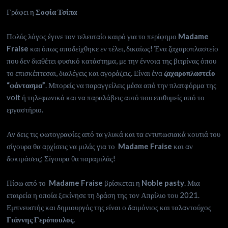
Γράφει η
Σοφία Τσίπα
Πολύς λόγος έγινε τον τελευταίο καιρό για το περίφημο
Madame
Fraise
και όπως αποδείχθηκε εν τέλει, δικαίως! Ένα ζαχαροπλαστείο
που δεν διαθέτει φυσικό κατάστημα, με την έννοια της βιτρίνας όπου
το επισκέπτεσαι, διαλέγεις και αγοράζεις. Είναι ένα
ζαχαροπλαστείο
“φάντασμα”
. Μπορείς να παραγγείλεις μέσα από την πλατφόρμα της
volt ή τηλεφωνικά και να παραλάβεις αυτό που επιθυμείς από το
εργαστήριο.
Αν δεις τις φωτογραφίες από τα γλυκά και τα εντυπωσιακά κουτιά του
σίγουρα θα αρχίσεις να μιλάς για το
Madame Fraise
και αν
δοκιμάσεις; Σίγουρα θα παραμιλάς!
Πίσω από το
Madame Fraise
βρίσκεται η
Noble pasty
. Μια
εταιρεία η οποία ξεκίνησε τη δράση της τον Απρίλιο του 2021.
Εμπνευστής και δημιουργός της είναι ο δαιμόνιος και ταλαντούχος
Γιάννης Γερόπουλος.