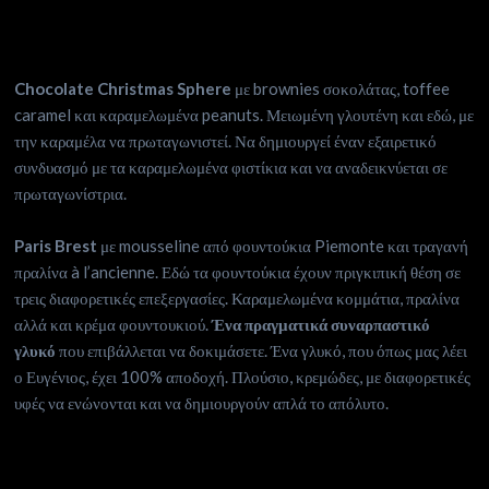
Chocolate Christmas Sphere
με brownies σοκολάτας, toffee
caramel και καραμελωμένα peanuts. Μειωμένη γλουτένη και εδώ, με
την καραμέλα να πρωταγωνιστεί. Να δημιουργεί έναν εξαιρετικό
συνδυασμό με τα καραμελωμένα φιστίκια και να αναδεικνύεται σε
πρωταγωνίστρια.
Paris Brest
με mousseline από φουντούκια Piemonte και τραγανή
πραλίνα à l’ancienne. Εδώ τα φουντούκια έχουν πριγκιπική θέση σε
τρεις διαφορετικές επεξεργασίες. Καραμελωμένα κομμάτια, πραλίνα
αλλά και κρέμα φουντουκιού.
Ένα πραγματικά συναρπαστικό
γλυκό
που επιβάλλεται να δοκιμάσετε. Ένα γλυκό, που όπως μας λέει
ο Ευγένιος, έχει 100% αποδοχή. Πλούσιο, κρεμώδες, με διαφορετικές
υφές να ενώνονται και να δημιουργούν απλά το απόλυτο.