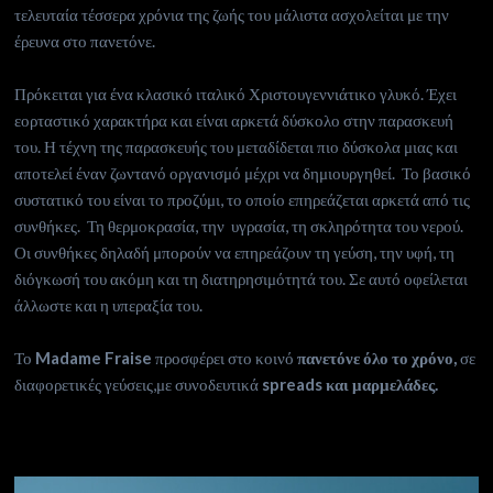
τελευταία τέσσερα χρόνια της ζωής του μάλιστα ασχολείται με την
έρευνα στο πανετόνε.
Πρόκειται για ένα κλασικό ιταλικό Χριστουγεννιάτικο γλυκό. Έχει
εορταστικό χαρακτήρα και είναι αρκετά δύσκολο στην παρασκευή
του. Η τέχνη της παρασκευής του μεταδίδεται πιο δύσκολα μιας και
αποτελεί έναν ζωντανό οργανισμό μέχρι να δημιουργηθεί. Το βασικό
συστατικό του είναι το προζύμι, το οποίο επηρεάζεται αρκετά από τις
συνθήκες. Τη θερμοκρασία, την υγρασία, τη σκληρότητα του νερού.
Οι συνθήκες δηλαδή μπορούν να επηρεάζουν τη γεύση, την υφή, τη
διόγκωσή του ακόμη και τη διατηρησιμότητά του. Σε αυτό οφείλεται
άλλωστε και η υπεραξία του.
Το
Madame Fraise
προσφέρει στο κοινό
πανετόνε όλο το χρόνο,
σε
διαφορετικές γεύσεις,με συνοδευτικά
spreads και μαρμελάδες.