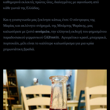
καθημερινά εκλεκτές πρώτες ύλες, διαλεγμένες με αφοσίωση από
κάθε γωνιά της Ελλάδας.
Και η γευσιγνωσία μας ξεκίνησε κάπως έτσι: Ο σύντροφος της
Μαρίας και ακλόνητο στήριγμά, της Μπάμπης Ψαράκης, μας
καλωσόρισε με ζεστό
οινόμελο,
την ελληνική εκδοχή του φημισμένου
παραδοσιακού γερμανικού Glühwein. Αγιορείτικο κρασί, μπαχαρικά,
πορτοκάλι, μέλι είναι το καλύτερο καλωσόρισμα για μια κρύα
χειμωνιάτικη βραδιά.