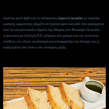
Αμέσως μετά ήρθε και το ολόφρεσκο
ζυμωτό ψωμάκι
με προζύμι
φυσικής ωρίμανσης, ψημένο σε ξυλόφουρνο και λάδι που προέρχεται
από τα οικογενειακά κτήματα της Μαρίας στα Φιλιατρά. Ποικιλία
κορωνέικη με οξύτητα 0,1, υπέροχο στο χρώμα και την ποιότητα,
συνθέτει τον τέλειο συνδυασμό και επισφραγίζει την άποψη πως η
καλή πρώτη ύλη είναι ο πιο νόστιμος μεζές.