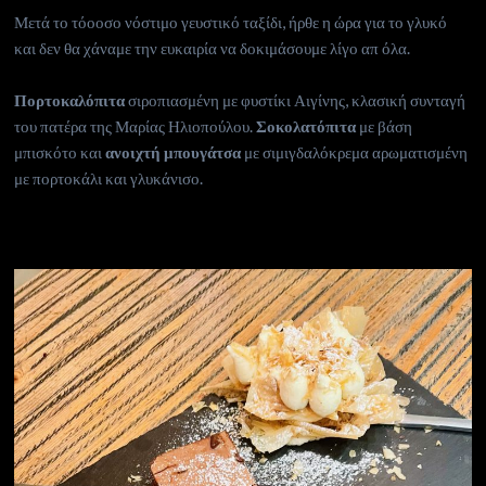
Μετά το τόοοσο νόστιμο γευστικό ταξίδι, ήρθε η ώρα για το γλυκό
και δεν θα χάναμε την ευκαιρία να δοκιμάσουμε λίγο απ όλα.
Πορτοκαλόπιτα
σιροπιασμένη με φυστίκι Αιγίνης, κλασική συνταγή
του πατέρα της Μαρίας Ηλιοπούλου.
Σοκολατόπιτα
με βάση
μπισκότο και
ανοιχτή μπουγάτσα
με σιμιγδαλόκρεμα αρωματισμένη
με πορτοκάλι και γλυκάνισο.