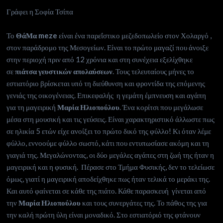
Γράφει η Σοφία Τσίπα
Το
ΘάΜα meze
είναι ένα παρεΐστικο μεζεδοπωλείο στον Χολαργό ,
στον παράδρομο της Μεσογείων. Είναι το πρώτο μαγαζί που άνοιξε
στην περιοχή πριν από 12 χρόνια και στη συνέχεια εξελίχθηκε
σε
πιάτσα γευστικών απολαύσεων
. Τους τελευταίους μήνες το
εστιατόριο βρίσκεται υπό τη διεύθυνση και φροντίδα της επόμενης
γενιάς της οικογένειας. Επικεφαλής η γεμάτη έμπνευση και αγάπη
για τη μαγειρική
Μαρία Ηλιοπούλου
. Ένα κορίτσι που μεγάλωσε
μέσα στη μουσική και τις γεύσεις. Είναι χαρακτηριστικό άλλωστε πως
σε ηλικία 5 ετών είχε ανοίξει το πρώτο δικό της φύλλο! Κι όταν λέμε
φύλλο, εννοούμε φύλλο σωστό, κάτι που εντυπωσίασε ακόμη και τη
γιαγιά της. Μεγαλώνοντας, οι δύο μεγάλες αγάπες στη ζωή της ήταν η
μαγειρική και η φυσική. Πέρασε στο Τμήμα Φυσικής, δεν το τελείωσε
όμως, γιατί η μαγειρική αποδείχθηκε πως ήταν τελικά το μεράκι της.
Και αυτό φαίνεται σε κάθε της πιάτο. Κάθε παρασκευή γίνεται από
την
Μαρία Ηλιοπούλου
και τους συνεργάτες της. Το πάθος της για
την καλή πρώτη ύλη είναι μοναδικό. Στο εστιατόριό της φτάνουν