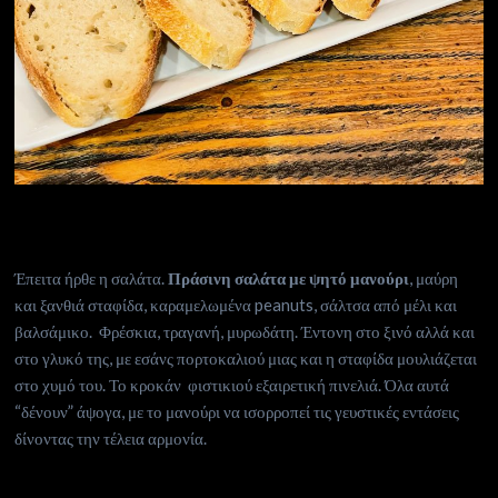
Έπειτα ήρθε η σαλάτα.
Πράσινη σαλάτα με ψητό μανούρι
, μαύρη
και ξανθιά σταφίδα, καραμελωμένα peanuts, σάλτσα από μέλι και
βαλσάμικο. Φρέσκια, τραγανή, μυρωδάτη. Έντονη στο ξινό αλλά και
στο γλυκό της, με εσάνς πορτοκαλιού μιας και η σταφίδα μουλιάζεται
στο χυμό του. Το κροκάν φιστικιού εξαιρετική πινελιά. Όλα αυτά
“δένουν” άψογα, με το μανούρι να ισορροπεί τις γευστικές εντάσεις
δίνοντας την τέλεια αρμονία.