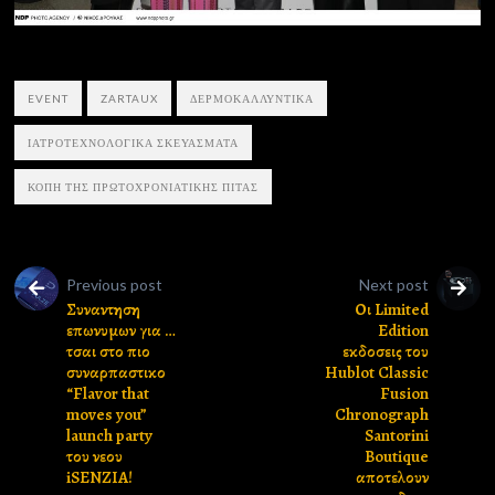
EVENT
ZARTAUX
ΔΕΡΜΟΚΑΛΛΥΝΤΙΚΑ
ΙΑΤΡΟΤΕΧΝΟΛΟΓΙΚΑ ΣΚΕΥΑΣΜΑΤΑ
ΚΟΠΗ ΤΗΣ ΠΡΩΤΟΧΡΟΝΙΑΤΙΚΗΣ ΠΙΤΑΣ
Previous post
Next post
Συναντηση
Οι Limited
επωνυμων για …
Edition
τσαι στο πιο
εκδοσεις του
συναρπαστικο
Hublot Classic
“Flavor that
Fusion
moves you”
Chronograph
launch party
Santorini
του νεου
Boutique
iSENZIA!
αποτελουν