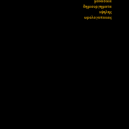
μοναδικα
δημιουργηματα
υψηλης
ωρολογοποιιας