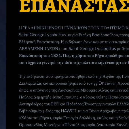
ΕΠΑΝΑΣΤΑ
H “ΕΛΛΗΝΙΚΗ ΕΝΩΣΗ ΓΥΝΑΙΚΩΝ ΣΤΟΝ ΠΟΛΙΤΙΣΜΟ ΚΑΙ Τ
Saint George Lycabettus, κυρία Ειρήνη Βασιλοπούλου, πρα
Ελληνική Επανάσταση. Η εκδήλωση έγινε και με την ευκαιρία
ΔΕΞΑΜΕΝΗ ΙΔΕΩΝ» του Saint George Lycabettus με θέμα
Επανάσταση του 1821. Πώς η χάρτα του Ρήγα προώθησε τα
ταυτόχρονα γέννησε την ιδέα της πολιτιστικής ένωσης των
Την εκδήλωση, που πραγματοποιήθηκε υπό την Αιγίδα της Γε
Διπλωματίας και εκπροσωπήθηκε από τον γγ Dr Γιάννη Χρυσουλ
όπως, ο απόγονος της Λασκαρίνας Μπουμπουλίνας και Γενικός
Παύλος Δεμερτζής-Μπούμπουλης, ο κύριος Φώτης Παπαθανασίου
Αντιπρόεδρος του ΣΕΕ και Πρόεδρος Ένωσης γυναικών Ελλάδο
Βιβλιοθηκών μέλος της HAWCT, κυρία Τόνια Αράχωβα, η πρώην
«Χάρτα του Ρήγα», κυρία Γεωργία Δαλδάκη, καθώς και η διεθν
Ομοσπονδίας Μοντέρνου Πένταθλου, κυρία Αναστασία Ζαννή.