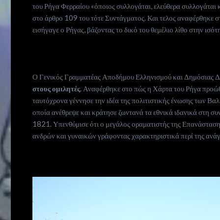
του Ρήγα Φερραίου «όποιος συλλογάται, ελεύθερα συλλογάται 
στο άρθρο 109 του τότε Συντάγματος. Και τελος αναφέρθηκε σ
εισήγαγε ο Ρήγας, βάζοντας το δικό του θεμέλιο λίθο στην ισό
Ο Γενικός Γραμματέας Αποδήμου Ελληνισμού και Δημόσιας Δ
στους ομιλητές
. Αναφέρθηκε στο πώς η Χάρτα του Ρήγα προώθ
ταυτόχρονα γέννησε την ιδέα της πολιτιστικής ένωσης των Βαλ
οποία ανέθρεψε και κράτησε ζωντανά τα εθνικά ιδανικά στη 
1821. Υπενθύμισε ότι ο μεγάλος οραματιστής της Επανάστασης,
ανδρών και γυναικών γράφοντας χαρακτηριστικά περί της ανάγ