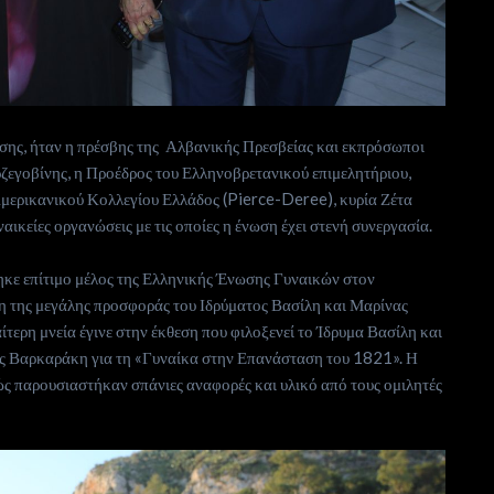
σης, ήταν η πρέσβης της Αλβανικής Πρεσβείας και εκπρόσωποι
ζεγοβίνης, η Προέδρος του Ελληνοβρετανικού επιμελητήριου,
μερικανικού Κολλεγίου Ελλάδος (Pierce-Deree), κυρία Ζέτα
ικείες οργανώσεις με τις οποίες η ένωση έχει στενή συνεργασία.
κε επίτιμο μέλος της Ελληνικής Ένωσης Γυναικών στον
 της μεγάλης προσφοράς του Ιδρύματος Βασίλη και Μαρίνας
ίτερη μνεία έγινε στην έκθεση που φιλοξενεί το Ίδρυμα Βασίλη και
ς Βαρκαράκη για τη «Γυναίκα στην Επανάσταση του 1821». Η
ώς παρουσιαστήκαν σπάνιες αναφορές και υλικό από τους ομιλητές