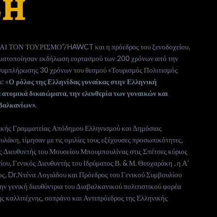
ΣΗ
ΟΝ ΤΟΥΡΙΣΜΟ”/HAWCT και η πρόεδρος του ξενοδοχείου,
γματοποίησαν εκδήλωση εορτασμού των 200 χρόνων από την
 συμπλήρωσης 30 χρόνων του θεσμού «Τουρισμός Πολιτισμός
: «
Ο
ρόλος της Ελληνίδας γυναίκας στην Ελληνική
 ατομικά δικαιώματα, την
ελευθερία των γυναικών και
 Βαλκανίων».
νικής Γραμματείας Απόδημου Ελληνισμού και Δημόσιας
άκη, τίμησαν με τις ομιλίες τους εξέχουσες προσωπικότητες,
 Διευθυντής του Μουσείου Μπουμπουλίνας στις Σπέτσες κύριος
, Γενικός Διευθυντής του Ιδρύματος Β. & Μ. Θεοχαράκη , η Α’
ς, Dr.Ντένα Λογιάδου και Πρόεδρος του Γενικού Συμβουλίου
 γενική διευθύντρια του Διαβαλκανικού πολιτιστικού φορέα
ής καλλιτέχνης, σοπράνο και Αντιπρόεδρος της Ελληνικής