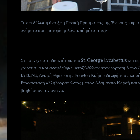
is
Την εκδήλωση άνοιξε η Γενική Γραμματέας της Ένωσης, κυρί
now
ονόματα και η ιστορία μιλάνε από μόνα τους».
Contact
us
Στη συνέχεια, η ιδιοκτήτρια του St. George Lycabettus και 
χαιρετισμό και αναφέρθηκε μεταξύ άλλων στον εορτασμό τω
Subscribe
ΙΔΕΩΝ», Αναφέρθηκε ,στην Ευανθία Καΐρη, αδελφή του φιλοσό
Επανάσταση αλληλογραφώντας με τον Αδαμάντιο Κοραή και γρά
βοηθήσουν τον αγώνα.
Search