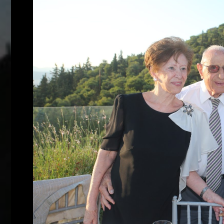
Who
we
are
Ιnspiration
Desires
Life