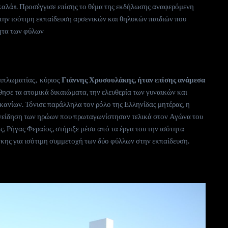
καλά». Προσέγγισε επίσης το θέμα της εκδήλωσης αναφερόμενη
την ισότιμη εκπαίδευση αρσενικών και θηλυκών παιδιών που
τητα των φύλων
ιπλωματίας, κύριος
Γιάννης Χρυσουλάκης, ήταν επίσης ανάμεσα
ησε τα ατομικά δικαιώματα, την ελευθερία των γυναικών και
κανίων. Τόνισε παράλληλα τον ρόλο της Ελληνίδας μητέρας, η
συνείδηση των ηρώων που πρωταγωνίστησαν τελικά στον Αγώνα του
 Ρήγας Φεραίος, στήριξε μέσα από τα έργα του την ισότητα
κης για ισότιμη συμμετοχή των δύο φύλλων στην εκπαίδευση.