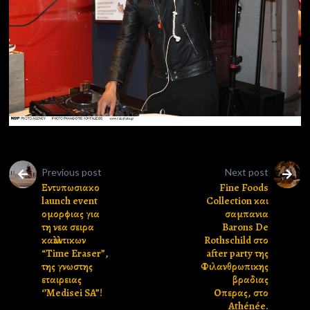
Previous post
Next post
Εντυπωσιακο
Fine Foods
launch event
Collection και
ομορφιας για
σαμπανια
τη νεα σειρα
Barons De
καλλυντικων
Rothschild στο
“Time Eraser”,
after party της
της γνωστης
Φιλανθρωπικης
εταιρειας
βραδιας
‘’Medisei SA”!
Οπερας, στο
Athénée.