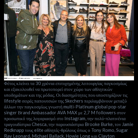
Φέτος κλείνει τα 30 χρόνια επιτυχημένης λειτουργίας παγκοσμίως
και εξακολουθεί να πρωτοπορεί στον χώρο των αθλητικών
υποδημάτων και της μόδας. Οι διασημότητες που υποστηρίζουν τις
lifestyle σειρές παπουτσιών της Skechers περιλαμβάνουν μεταξύ
άλλων την παγκοσμίως γνωστή multi-Platinum global pop-star
singer Βrand Ambassador AVA MAX με 2,7 M followers στον
προσωπικό της λογαριασμό στο Instagram, την πολύ-πλατινένια
τραγουδίστρια Chesca, την παρουσιάστρια Brooke Burke, τον Jamie
Redknapp τους elite αθλητές-θρύλους όπως ο Tony Romo, Sugar
Ray Leonard, Michael Ballack, Howie Long και Clayton