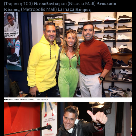
(Τσιμισκή 103)
Θεσσαλονίκη
και (Nicosia Mall)
Λευκωσία
Κύπρος
,
(
Metropolis Mall)
Larnaca Κύπρος
.