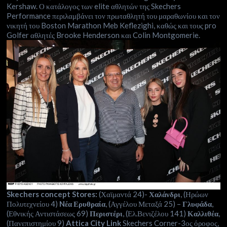
Kershaw. Ο κατάλογος των elite αθλητών της Skechers
Performance περιλαμβάνει τον πρωταθλητή του μαραθωνίου και τον
νικητή του Boston Marathon Meb Keflezighi, καθώς και τους pro
Golfer αθλητές Brooke Henderson και Colin Montgomerie.
Skechers concept Stores:
(Χαϊμαντά 24)-
Χαλάνδρι
, (Ηρώων
Πολυτεχνείου 4)
Nέα Ερυθραία
, (Αγγέλου Μεταξά 25) –
Γλυφάδα
,
(Εθνικής Αντιστάσεως 69)
Περιστέρι
, (Ελ.Βενιζέλου 141)
Καλλιθέα
,
(Πανεπιστημίου 9)
Attica City Link
Skechers Corner-3ος όροφος,