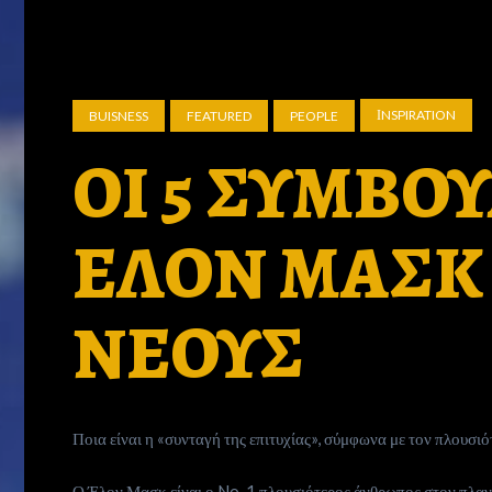
ΙNSPIRATION
BUISNESS
FEATURED
PEOPLE
ΟΙ 5 ΣΥΜΒΟ
ΕΛΟΝ ΜΑΣΚ
ΝΕΟΥΣ
Ποια είναι η «συνταγή της επιτυχίας», σύμφωνα με τον πλουσι
Ο Έλον Μασκ είναι ο No. 1 πλουσιότερος άνθρωπος στον πλανή