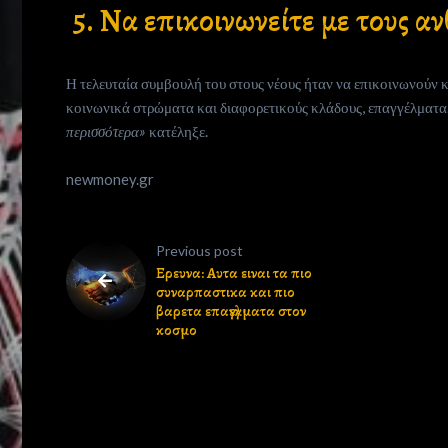
5. Να επικοινωνείτε με τους α
Search
Η τελευταία συμβουλή του στους νέους ήταν να επικοινωνούν
κοινωνικά στρώματα και διαφορετικούς κλάδους, επαγγέλματα
περισσότερα»
κατέληξε.
newmoney.gr
Previous post
Ερευνα: Αυτα ειναι τα πιο
συναρπαστικα και πιο
βαρετα επαγγελματα στον
κοσμο