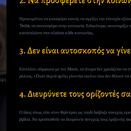
2. Να προσφέρετε στην κοινων
Ιnspiration
Προκειμένου να καταφέρει κανείς να αγγίξει την επιτυχία εξί
Desires
Tesla, να συνεισφέρει στην κοινωνία. Ειδικότερα, υποστηρίζει
καταναλώνει στα πλαίσια κάθε κοινωνίας.
Life
3. Δεν είναι αυτοσκοπός να γίν
is
now
Επιπλέον, σύμφωνα με τον Μασκ, τα άτομα δεν χρειάζεται να ε
ρόλους.
«Πολύ συχνά ηγέτες γίνονται εκείνοι που δεν θέλουν να ε
Contact
4. Διευρύνετε τους ορίζοντές σ
us
Ο ίδιος όπως είπε στον Φρίντμαν ως παιδί διάβαζε συνεχώς εγ
Subscribe
βιβλία. Να προσπαθείτε να διευρύνετε συνεχώς τους ορίζοντές σα