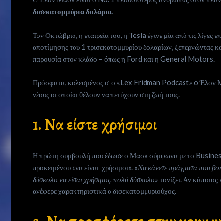
δισεκατομμύρια δολάρια.
Τον Οκτώβριο, η εταιρεία του, η Tesla έγινε μία από τις λίγες 
αποτίμησης του 1 τρισεκατομμυρίου δολαρίων, ξεπερνώντας κατά
παρουσία στον κλάδο – όπως η Ford και η General Motors.
Πρόσφατα, καλεσμένος στο «Lex Fridman Podcast» o Έλον Μα
νέους οι οποίοι θέλουν να πετύχουν στη ζωή τους.
1. Να είστε χρήσιμοι
Η πρώτη συμβουλή που έδωσε ο Μασκ σύμφωνα με το BusinessI
Who
προκειμένου «να είναι χρήσιμοι».
«Να κάνετε πράγματα που βοη
δύσκολο να είσαι χρήσιμος, πολύ δύσκολο»
τονίζει. Αν κάποιος 
we
ανέφερε χαρακτηριστικά ο δισεκατομμυριούχος.
are