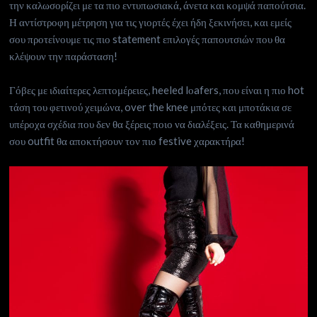
την καλωσορίζει με τα πιο εντυπωσιακά, άνετα και κομψά παπούτσια.
Η αντίστροφη μέτρηση για τις γιορτές έχει ήδη ξεκινήσει, και εμείς
σου προτείνουμε τις πιο statement επιλογές παπουτσιών που θα
κλέψουν την παράσταση!
Γόβες με ιδιαίτερες λεπτομέρειες, heeled lοafers, που είναι η πιο hot
τάση του φετινού χειμώνα, over the knee μπότες και μποτάκια σε
υπέροχα σχέδια που δεν θα ξέρεις ποιο να διαλέξεις. Τα καθημερινά
σου outfit θα αποκτήσουν τον πιο festive χαρακτήρα!