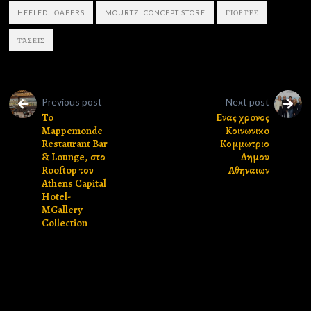
HEELED LΟAFERS
MOURTZI CONCEPT STORE
ΓΙΟΡΤΈΣ
ΤΆΣΕΙΣ
Previous post
Next post
To
Eνας χρoνος
Mappemonde
Κοινωνικo
Restaurant Bar
Κομμωτριο
& Lounge, στο
Δημου
Rooftop του
Αθηναιων
Athens Capital
Hotel-
MGallery
Collection