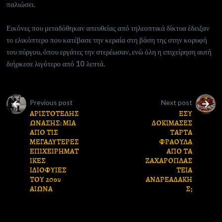
παλιώσει.
Εικόνες που μεταδόθηκαν απευθείας από τηλεοπτικά δίκτυα έδειξαν
το ελικόπτερο που κατέβασε την κεραία στη βάση της στην κορυφή
του πύργου, όπου εργάτες την στερέωσαν, ενώ όλη η επιχείρηση αυτή
διήρκεσε λιγότερο από 10 λεπτά.
Previous post
Next post
ΑΡΙΣΤΟΤΕΛΗΣ
ΕΣΥ
ΩΝΑΣΗΣ: ΜΙΑ
ΔΟΚΙΜΑΣΕΣ
ΑΠΟ ΤΙΣ
ΤΑΡΤΑ
ΜΕΓΑΛΥΤΕΡΕΣ
ΦΡΑΟΥΛΑ
ΕΠΙΧΕΙΡΗΜΑΤ
ΑΠΟ ΤΑ
ΙΚΕΣ
ΖΑΧΑΡΟΠΛΑΣ
ΙΔΙΟΦΥΙΕΣ
ΤΕΙΑ
ΤΟΥ 20ου
ΑΝΔΡΕΑΔΑΚΗ
ΑΙΩΝΑ
Σ;