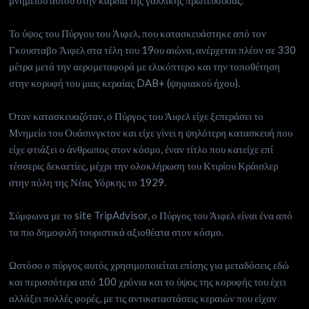
μνημείου αυτού στην καρδιά της γαλλικής πρωτεύουσας.
Το ύψος του Πύργου του Άιφελ, που κατασκευάστηκε από τον
Γκουσταβο Άιφελ στα τέλη του 19ου αιώνα, ανέρχεται πλέον σε 330
μέτρα μετά την αερομεταφορά με ελικόπτερο και την τοποθέτηση
στην κορυφή του μιας κεραίας DAB+ (ψηφιακού ήχου).
Όταν κατασκευαζόταν, ο Πύργος του Άιφελ είχε ξεπεράσει το
Μνημείο του Ουάσινγκτον και είχε γίνει η ψηλότερη κατασκευή που
είχε φτιάξει ο άνθρωπος στον κόσμο, έναν τίτλο που κατείχε επί
τέσσερις δεκαετίες, μέχρι την ολοκλήρωση του Κτιρίου Κράισλερ
στην πόλη της Νέας Υόρκης το 1929.
Σύμφωνα με το site TripAdvisor, ο Πύργος του Άιφελ είναι ένα από
τα πιο δημοφιλή τουριστικά αξιοθέατα στον κόσμο.
Ωστόσο ο πύργος αυτός χρησιμοποιείται επίσης για μεταδόσεις εδώ
και περισσότερα από 100 χρόνια και το ύψος της κορυφής του έχει
αλλάξει πολλές φορές, με τις αντικαταστάσεις κεραιών που είχαν