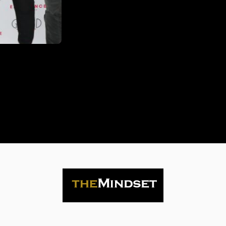
Life
is
now
Contact
us
Subscribe
Search