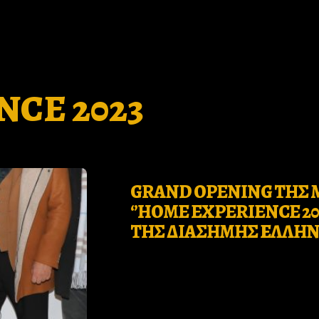
CE 2023
Who
GRAND OPENING ΤΗΣ 
we
‘’HOME EXPERIENCE 20
ΤΗΣ ΔΙΑΣΗΜΗΣ ΕΛΛΗΝΙ
are
Ιnspiration
Desires