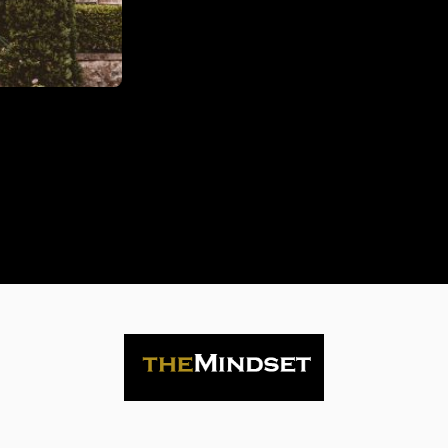
Life
is
now
Contact
us
Subscribe
Search