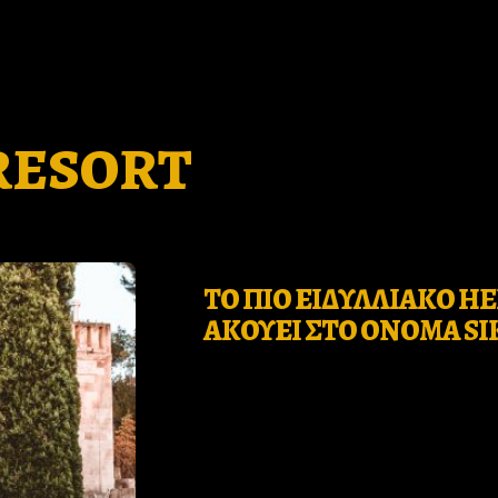
RESORT
Who
ΤΟ ΠΙΟ ΕΙΔΥΛΛΙΑΚΟ H
we
ΑΚΟΥΕΙ ΣΤΟ ΟΝΟΜΑ SI
are
Ιnspiration
Desires