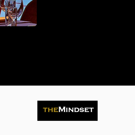
Life
is
now
Contact
us
Subscribe
Search