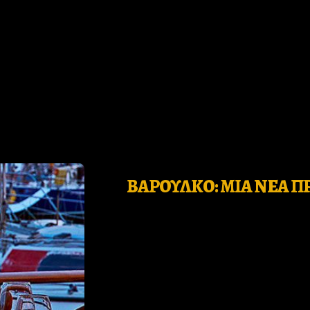
Who
ΒΑΡΟΥΛΚΟ: ΜΙΑ ΝΕΑ Π
we
are
Ιnspiration
Desires