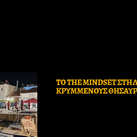
Who
ΤΟ THE MINDSET ΣΤΗ Λ
we
ΚΡΥΜΜΕΝΟΥΣ ΘΗΣΑΥΡ
are
Ιnspiration
Desires