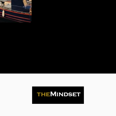
Life
is
now
Contact
us
Subscribe
Search