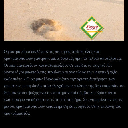
Ο γαστρονόμοι διαλέγουν τις πιο αγνές πρώτες ύλες και
πραγματοποιούν γαστρονομικές δοκιμές πριν το τελικό αποτέλεσμα.
Οι σεφ μαγειρεύουν και καταμερίζουν σε μερίδες το φαγητό. Οι
διαιτολόγοι μελετούν τις θερμίδες και αναλύουν την θρεπτική αξία
κάθε πιάτου. Οι χημικοί διασφαλίζουν την άριστη διατήρηση των
γευμάτων, με τη διαδικασία ελεγχόμενης πτώσης της θερμοκρασίας σε
θερμοκρασίες ψύξης ενώ οι επιστημονικοί σύμβουλοι βρίσκονται
πλάι σου για να κάνεις σωστά το πρώτο βήμα. Σε ενημερώνουν για τα
μενού, πραγματοποιούν λιπομέτρηση και βοηθούν στην επιλογή του
προγράμματός.