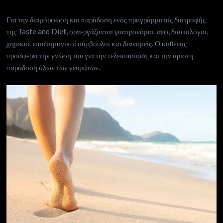
Για την διαμόρφωση και παράδοση ενός προγράμματος διατροφής
της Taste and Diet, συνεργάζονται γαστρονόμοι, σεφ, διαιτολόγοι,
χημικοί, επιστημονικοί σύμβουλοι και διανομείς. Ο καθένας
προσφέρει την γνώση του για την τελειοποίηση και την άριστη
παράδοση όλων των γευμάτων.