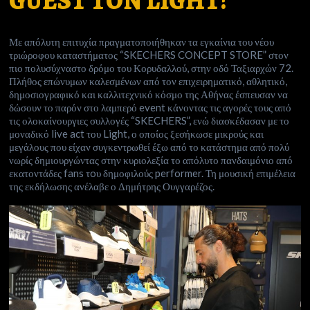
GUEST ΤΟΝ LIGHT!
Με απόλυτη επιτυχία πραγματοποιήθηκαν τα εγκαίνια του νέου
τριώροφου καταστήματος “SKECHERS CONCEPT STORE” στον
πιο πολυσύχναστο δρόμο του Κορυδαλλού, στην οδό Ταξιαρχών 72.
Πλήθος επώνυμων καλεσμένων από τον επιχειρηματικό, αθλητικό,
δημοσιογραφικό και καλλιτεχνικό κόσμο της Αθήνας έσπευσαν να
δώσουν το παρόν στο λαμπερό event κάνοντας τις αγορές τους από
τις ολοκαίνουργιες συλλογές “SKECHERS”, ενώ διασκέδασαν με το
μοναδικό live act του Light, ο οποίος ξεσήκωσε μικρούς και
μεγάλους που είχαν συγκεντρωθεί έξω από το κατάστημα από πολύ
νωρίς δημιουργώντας στην κυριολεξία το απόλυτο πανδαιμόνιο από
εκατοντάδες fans τoυ δημοφιλούς performer. Τη μουσική επιμέλεια
της εκδήλωσης ανέλαβε ο Δημήτρης Ουγγαρέζος.