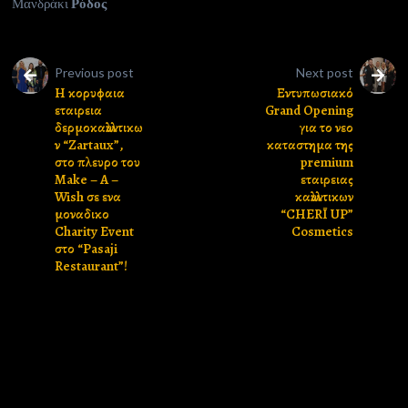
Μανδράκι
Ρόδος
Previous post
Next post
H κορυφαια
Εντυπωσιακό
εταιρεια
Grand Opening
δερμοκαλλυντικω
για το νεο
ν “Zartaux”,
καταστημα της
στο πλευρο του
premium
Make – A –
εταιρειας
Wish σε ενα
καλλυντικων
μοναδικο
“CHERĪ UP”
Charity Event
Cosmetics
στο “Pasaji
Restaurant”!