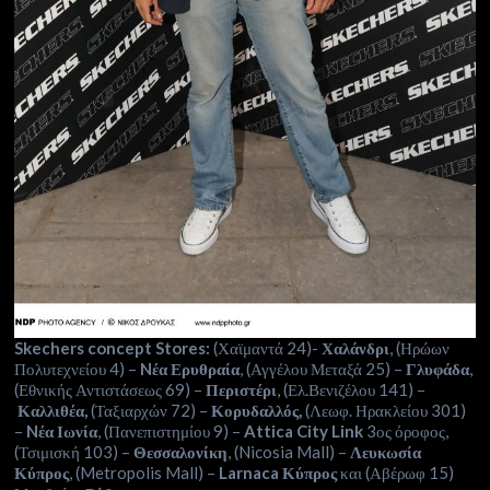
Skechers concept Stores:
(Χαϊμαντά 24)-
Χαλάνδρι
, (Ηρώων
Πολυτεχνείου 4) –
Nέα Ερυθραία
, (Αγγέλου Μεταξά 25) –
Γλυφάδα
,
(Εθνικής Αντιστάσεως 69) –
Περιστέρι
, (Ελ.Βενιζέλου 141) –
Καλλιθέα,
(Ταξιαρχών 72) –
Κορυδαλλός,
(Λεωφ. Ηρακλείου 301)
–
Nέα Ιωνία
, (Πανεπιστημίου 9) –
Attica City Link
3ος όροφος,
(Τσιμισκή 103) –
Θεσσαλονίκη
, (Nicosia Mall) –
Λευκωσία
Κύπρος
,
(Metropolis Mall) –
Larnaca Κύπρος
και (Αβέρωφ 15)