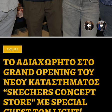
EVENTS
ΤΟ ΑΔΙΑΧΩΡΗΤΟ ΣΤΟ
GRAND OPENING ΤΟΥ
ΝΕΟΥ ΚΑΤΑΣΤΗΜΑΤΟΣ
“SKECHERS CONCEPT
STORE” ΜΕ SPECIAL