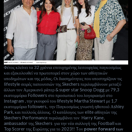
Φέτος κλείνει τα 32 χρόνια επιτυχημένης λειτουργίας παγκοσμίως
και εξακολουθεί να πρωτοπορεί στον χώρο των αθλητικών
υποδημάτων και της μόδας. Οι διασημότητες που υποστηρίζουν τις
lifestyle σειρές παπουτσιών της Skechers περιλαμβάνουν μεταξύ
άλλων τον Αμερικανό ράπερ & super star Snoop Dogg με 79,3
εκατομμύρια Followers στο προσωπικό του λογαριασμό στο
Ιnstagram , την γκουρού του lifestyle Martha Stewart με 1,7
εκατομμύρια followers, την Παγκοσμίως γνωστή ηθοποιό Αshley
Park, και πολλούς άλλους. Ο κατάλογος των elite αθλητών της
Skechers Performance περιλαμβάνει τον Harry Kane,
ambassador της Skechers για την νέα συλλογή της Football και
Top Scorer της Eυρώπης για το 2023!! Tον
power forward των