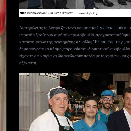
Ιnspiration
Desires
Διατηρώντας το όνειρο ζωντανό και με charity ambassadors τ
Life
υποστήριξαν θερμά αυτή την πρωτοβουλία, πραγματοποιήθηκε έ
καταστημάτων της αγαπημένης αλυσίδας “Bread Factory”, στο
is
δημοσιογραφικό κόσμο, παρουσία του διοικητικού συμβουλίου, 
είχαν την ευκαιρία να διασκεδάσουν παρέα με τους επώνυμους 
αξέχαστη.
now
Contact
us
Subscribe