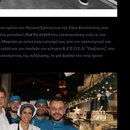
ου ομίλου τον Αντώνη Σρόιτερ και την Ζήνα Κουτσελίνη, που
να μοναδικό charity event στις εγκαταστάσεις ενός εκ των
 Μαρούσι με εκλεκτούς καλεσμένους από τον καλλιτεχνικό και
αλλά και των παιδιών του κέντρου Κ.Ε.Ε.Π.Ε.Α. “Ορίζοντες”, που
καλεσμένους της εκδήλωσης, σε μια βραδιά που τους έμεινε