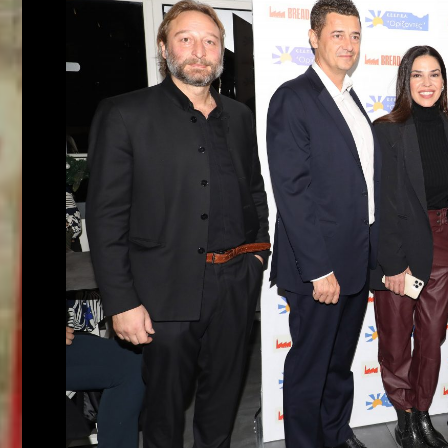
Who
we
are