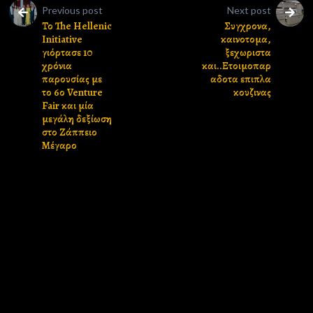
Previous post
Next post
Το The Hellenic
Συγχρονα,
Initiative
καινοτομα,
γιόρτασε 10
ξεχωριστα
χρόνια
και..Ετοιμοπαρ
παρουσίας με
αδοτα επιπλα
το 6ο Venture
κουζινας
Fair και μία
μεγάλη δεξίωση
στο Ζάππειο
Μέγαρο