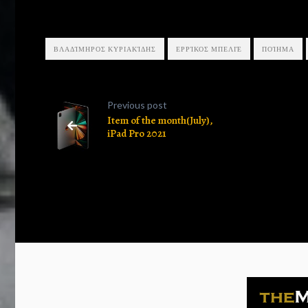
Contact
us
ΒΛΑΔΊΜΗΡΟΣ ΚΥΡΙΑΚΊΔΗΣ
ΕΡΡΊΚΟΣ ΜΠΕΛΙΈ
ΠΟΊΗΜΑ
Subscribe
Previous post
Item of the month(July),
iPad Pro 2021
Search