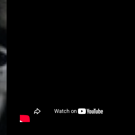
Who
we
are
Ιnspiration
Desires
Life
is
now