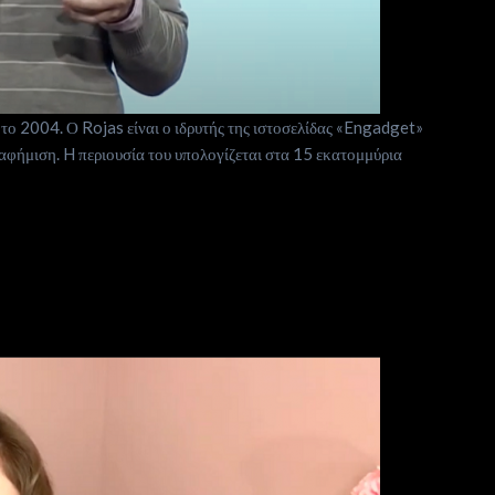
το 2004. Ο Rojas είναι ο ιδρυτής της ιστοσελίδας «Engadget»
ιαφήμιση. H περιουσία του υπολογίζεται στα 15 εκατομμύρια