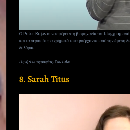
Ο Peter Rojas συνεισφέρει στη βιομηχανία του blogging από 
και τα περισσότερα χρήματά του προέρχονται από την άμεση δ
Who
δολάρια.
we
Πηγή Φωτογραφίας: YouTube
8. Sarah Titus
are
Ιnspiration
Desires
Life