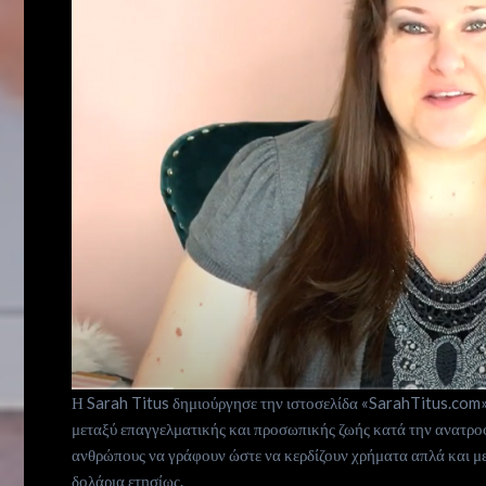
is
now
Contact
us
Subscribe
Search
Η Sarah Titus δημιούργησε την ιστοσελίδα «SarahTitus.com» 
μεταξύ επαγγελματικής και προσωπικής ζωής κατά την ανατροφ
ανθρώπους να γράφουν ώστε να κερδίζουν χρήματα απλά και με
δολάρια ετησίως.