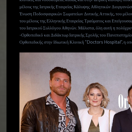
μέλους της Ιατρικής Εταιρείας Κάλυψης Αθλητικών Διοργανώσ
Ένωση Ποδοσφαιρικών Σωματείων Δυτικής Αττικής, του μέλους
του μέλους της Ελληνικής Εταιρείας Τραύματος και Επείγουσας
του Ιατρικού Συλλόγου Αθηνών. Μάλιστα, όλη αυτή η πολύχρο
-Ορθοπεδικό και Διδάκτωρ Ιατρικής Σχολής του Πανεπιστημίου
Ορθοπεδικής στην Ιδιωτική Κλινική “Doctors Hospital”, η οπ