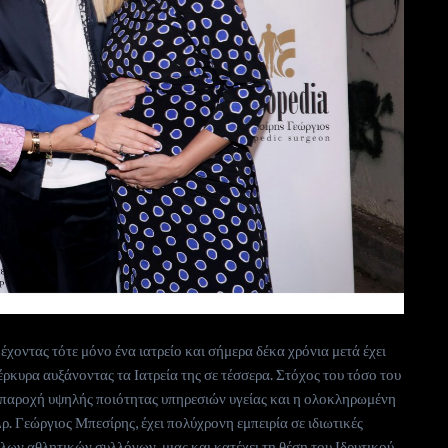
χοντας τότε μόνο ένα ιατρείο και σήμερα δέκα χρόνια μετά έχει
ρκυρα αυξάνοντας τα Ιατρεία της σε τέσσερα. Στόχος του τόσο του
 η παροχή υψηλής ποιότητας υπηρεσιών υγείας και η ολοκληρωμένη
. Γεώργιος Μπεσίρης, έχει πολύχρονη εμπειρία σε ιδιωτικές
λων αθλητικών συλλόγων, μιας και κατέχει τη θέση του Ιδρυτικού