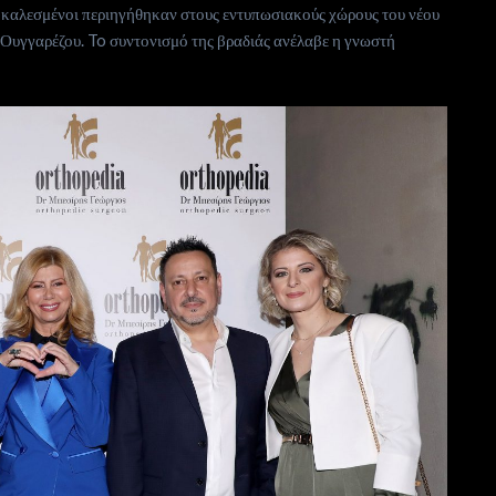
οι καλεσμένοι περιηγήθηκαν στους εντυπωσιακούς χώρους του νέου
 Ουγγαρέζου. To συντονισμό της βραδιάς ανέλαβε η γνωστή