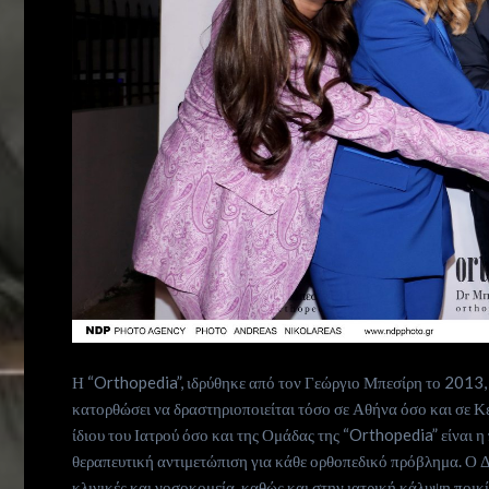
Life
is
now
Contact
us
Subscribe
Η “Orthopedia”, ιδρύθηκε από τον Γεώργιο Μπεσίρη το 2013, έ
Search
κατορθώσει να δραστηριοποιείται τόσο σε Αθήνα όσο και σε Κέ
ίδιου του Ιατρού όσο και της Ομάδας της “Orthopedia” είναι
θεραπευτική αντιμετώπιση για κάθε ορθοπεδικό πρόβλημα. Ο Δρ
κλινικές και νοσοκομεία, καθώς και στην ιατρική κάλυψη ποικί