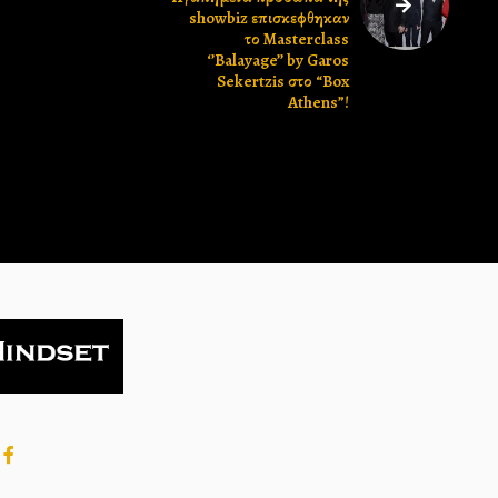
showbiz επισκεφθηκαν
το Μasterclass
‘’Balayage’’ by Garos
Sekertzis στο “Box
Athens”!