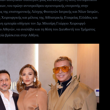
εων, του πρώην αντιπροέδρου υγειονομικής επιτροπής στην
 της επιστημονικής Λέσχης Φοιτητών Ιατρικής και Νέων Ιατρών,
 Χειρουργικής και μέλους της Αθλιατρικής Εταιρείας Ελλάδος και
νη εμπειρία οδήγησε τον Δρ. Μπεσίρη Γεώργιο Χειρουργό
 Αθηνών, να αναλάβει και τη θέση του Διευθυντή του Τμήματος
οία βρίσκεται στην Αθήνα.