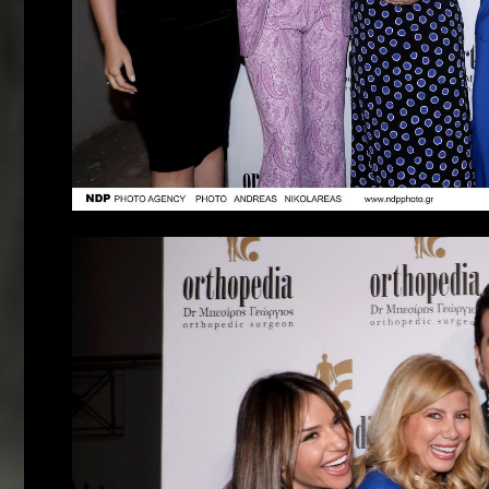
Who
we
are
Ιnspiration
Desires