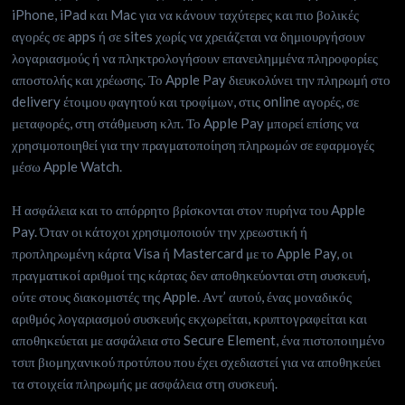
iPhone, iPad και Mac για να κάνουν ταχύτερες και πιο βολικές
αγορές σε apps ή σε sites χωρίς να χρειάζεται να δημιουργήσουν
λογαριασμούς ή να πληκτρολογήσουν επανειλημμένα πληροφορίες
αποστολής και χρέωσης. Το Apple Pay διευκολύνει την πληρωμή στο
delivery έτοιμου φαγητού και τροφίμων, στις online αγορές, σε
μεταφορές, στη στάθμευση κλπ. Το Apple Pay μπορεί επίσης να
χρησιμοποιηθεί για την πραγματοποίηση πληρωμών σε εφαρμογές
μέσω Apple Watch.
Η ασφάλεια και το απόρρητο βρίσκονται στον πυρήνα του Apple
Pay. Όταν οι κάτοχοι χρησιμοποιούν την χρεωστική ή
προπληρωμένη κάρτα Visa ή Mastercard με το Apple Pay, οι
πραγματικοί αριθμοί της κάρτας δεν αποθηκεύονται στη συσκευή,
ούτε στους διακομιστές της Apple. Αντ’ αυτού, ένας μοναδικός
αριθμός λογαριασμού συσκευής εκχωρείται, κρυπτογραφείται και
αποθηκεύεται με ασφάλεια στο Secure Element, ένα πιστοποιημένο
τσιπ βιομηχανικού προτύπου που έχει σχεδιαστεί για να αποθηκεύει
τα στοιχεία πληρωμής με ασφάλεια στη συσκευή.