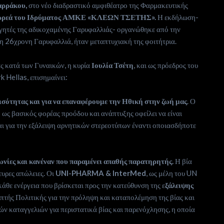
αρράκου,
στο νέο διαδραστικό αμφιθέατρο της Φαρμακευτικής
ρεά του Ιδρύματος ΑΜΚΕ «ΚΛΕΩΝ ΤΣΕΤΗΣ».
Η εκδήλωση-
αθηγητές της αδικοχαμένης Γαρυφαλλιάς- οργανώθηκε από την
η 26χρονη Γαρυφαλλιά, ήταν μεταπτυχιακή της φοιτήτρια.
ς κατά των Γυναικών, η κυρία
Ιουλία Τσέτη
, και ως πρόεδρος του
Hellas, επισημαίνει:
 ισότητας και για να επαναφέρουμε την Ηθική στην ζωή μας
. Ο
ιο ως βασικός φορέας προόδου και ανάπτυξης οφείλει να είναι
αι για την εξάλειψη αρνητικών στερεοτύπων έναντι οποιασδήποτε
ωνίες και κανέναν που παραμένει απαθής παρατηρητής.
Η βία
ευρες απώλειες. Οι
UNI-PHARMA & InterMed
, ως μέλη του UN
θε ενέργεια που βρίσκεται προς την κατεύθυνση της ε
ξάλειψης
ραπτής Πολιτικής για την πρόληψη και καταπολέμηση της βίας και
κών καταγγελιών για περιστατικά βίας και παρενόχλησης, η οποία