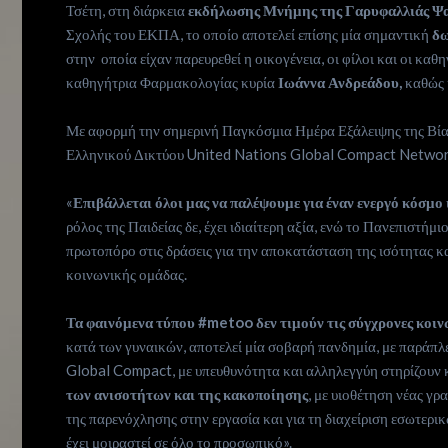
Ιnspiration
Τσέτη, στη διάρκεια
εκδήλωσης Μνήμης της Γαρυφαλλιάς Ψ
Σχολής του ΕΚΠΑ, το οποίο αποτελεί επίσης μία σημαντική
δω
Desires
στην οποία είχαν παρευρεθεί η οικογένεια, οι φίλοι και οι κ
καθηγήτρια Φαρμακολογίας κυρία
Ιωάννα Ανδρεάδου,
καθώς 
Life
Με αφορμή την σημερινή Παγκόσμια Ημέρα Εξάλειψης της Βία
is
Ελληνικού Δικτύου United Nations Global Compact Network 
«
Επιβάλλεται όλοι μας να παλέψουμε για έναν ενεργό κόσμο
now
ρόλος της Παιδείας δε, έχει ιδιαίτερη αξία, ενώ το Πανεπιστήμ
πρωτοπόρο στις δράσεις για την αποκατάσταση της ισότητας κ
Contact
κοινωνικής ομάδας.
us
Τα φαινόμενα τύπου #metoo δεν τιμούν τις σύγχρονες κοιν
κατά των γυναικών, αποτελεί μία σοβαρή πανδημία, με παράπλ
Subscribe
Global Compact, με υπευθυνότητα και αλληλεγγύη στηρίζουν κά
των ανισοτήτων και της κακοποίησης
, με υιοθέτηση νέας γ
της παρενόχλησης στην εργασία και για τη διαχείριση εσωτερι
έχει μοιραστεί σε όλο το προσωπικό».