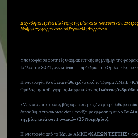
Παγκόσμια Ημέρα Εξάλειψης της Βίας κατά των Γυναικών: Υποτρο
Μνήμην της φαρμακοποιού Γαρυφαλλιάς Ψαρράκου.
Υποτροφία σε φοιτητές Φαρμακευτικής εις μνήμην της φαρμα
Ιούλιο του 2021, ανακοίνωσε η πρόεδρος του Ομίλου Φαρμακε
Η υποτροφία θα δίνεται κάθε χρόνο από το Ίδρυμα ΑΜΚΕ
«Κ
Who
Ομάδας της καθηγήτριας Φαρμακολογίας
Ιωάννας Ανδρεάδο
«Με αυτόν τον τρόπο, βάζουμε και εμείς ένα μικρό λιθαράκι ώ
we
έπεσε θύμα γυναικοκτονίας», τονίζει με έμφαση η κυρία
Ιουλία
της βίας κατά των Γυναικών (25 Νοεμβρίου).
are
Η υποτροφία από το Ίδρυμα ΑΜΚΕ
«ΚΛΕΩΝ ΤΣΕΤΗΣ»
, αν