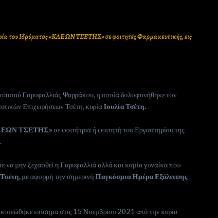
φία του Ιδρύματος «ΚΛΕΩΝ ΤΣΕΤΗΣ» σε φοιτητές Φαρμακευτικής, εις
κοποιού Γαρυφαλλιάς Ψαρράκου, η οποία δολοφονήθηκε τον
υτικών Επιχειρήσεων Τσέτη, κυρία
Ιουλία Τσέτη.
ΛΕΩΝ ΤΣΕΤΗΣ»
σε φοιτήτρια ή φοιτητή του Εργαστηρίου της
υ
.
στε να μην ξεχασθεί η Γαρυφαλλιά αλλά και καμία γυναίκα που
 Τσέτη,
με αφορμή την σημερινή
Παγκόσμια Ημέρα Εξάλειψης
ακοινώθηκε επίσημα στις 15 Νοεμβρίου 2021 από την κυρία