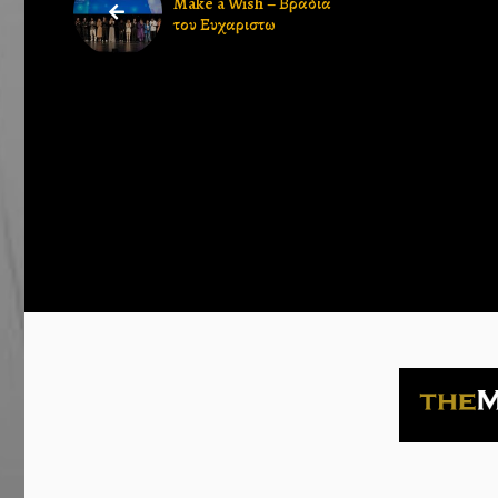
Make a Wish – Βραδια
του Ευχαριστω