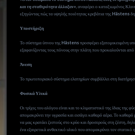
και τη σταθερότητα άλλαξαν»
,
αναφέρει ο καταξιωμένος Κλιν
εξηγώντας πώς τα υψηλής ποιότητας κρεβάτια της
Hästens
δη
Υποστήριξη
Το σύστημα ύπνου της
Hästens
προσφέρει εξατομικευμένη υπο
εξαφανίζοντας τους πόνους στην πλάτη που προκαλούνται από
Άνεση
Το πρωτοποριακό σύστημα ελατηρίων συμβάλλει στη διατήρηση
Φυσικά Υλικά
Οι τρίχες του αλόγου είναι και το κλιματιστικό της ίδιας της φ
απομακρύνει την υγρασία και εισάγει καθαρό αέρα. Το καθαρό μ
να μας κρατάει ζεστούς στο κρύο και δροσερούς στη ζέστη, δηλ
ένα εξαιρετικά ανθεκτικό υλικό που απομακρύνει τον στατικό 