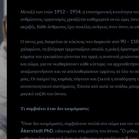
Who
Μεταξύ των ετών 1952 – 1954, η επιστημονική κοινότητα το
we
ανθρώπινος οργανισμός χρειάζεται καθημερινά οκτώ ώρες ύπνου
ακριβές. Κάθε άνθρωπος έχει ποικίλες ανάγκες στον ύπνο, οι 
are
Ο ύπνος μας διαιρείται σε κύκλους που διαρκούν από 90 – 110
Ιnspiration
χαλαρώνει, τα βλέφαρα τρεμοπαίζουν απαλά, η μυϊκή δραστηριό
κύματα του εγκεφάλου γίνονται πιο αργά, η αναπνοή μειώνεται.
Desires
και σώμα, για να «καθαρίσουν» κάθε κύτταρο, να αρχειοθετήσου
αναζωογονήσουν και να απελευθερώσουν ορμόνες σε όλο το σώμ
μύες. Οι παλμοί της καρδιάς πέφτουν και ξεκινά η αναδόμηση 
Life
ανοσοποιητικού συστήματος. Έπειτα από αυτά τα στάδια, μπο
μαγικό ταξίδι του ύπνου.
is
Τι συμβαίνει όταν δεν κοιμόμαστε;
now
“Όταν δεν κοιμόμαστε, συμβαίνουν πολλά στο σώμα και τον ν
Contact
Åkerstedt PhD
, ειδικευμένο στη μελέτη του ύπνου. “O μύθ
καθιερωμένη πρακτική ήταν οι άνθρωποι να εργάζονται 8 ώρες, 