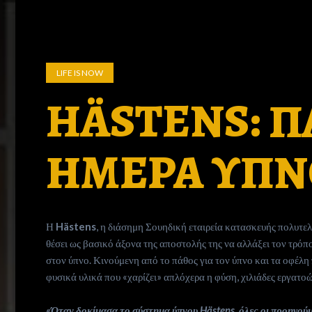
LIFE IS NOW
HÄSTENS: 
ΗΜΕΡΑ ΥΠΝ
Η
Hästens
, η διάσημη Σουηδική εταιρεία κατασκευής πολυτελ
θέσει ως βασικό άξονα της αποστολής της να αλλάξει τον τρόπ
στον ύπνο. Κινούμενη από το πάθος για τον ύπνο και τα οφέλη
φυσικά υλικά που «χαρίζει» απλόχερα η φύση, χιλιάδες εργατοώ
«Όταν δοκίμασα το σύστημα ύπνου Hästens, όλες οι προηγούμε