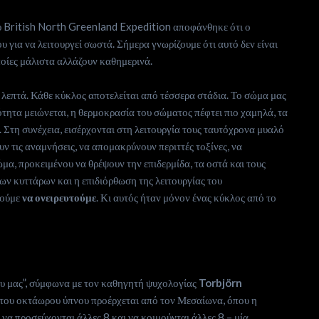
υ British North Greenland Expedition αποφάνθηκε ότι ο
 για να λειτουργεί σωστά. Σήμερα γνωρίζουμε ότι αυτό δεν είναι
οποίες μάλιστα αλλάζουν καθημερινά.
 λεπτά. Κάθε κύκλος αποτελείται από τέσσερα στάδια. Το σώμα μας
τητα μειώνεται, η θερμοκρασία του σώματος πέφτει πιο χαμηλά, τα
 Στη συνέχεια, εισέρχονται στη λειτουργία τους ταυτόχρονα μυαλό
ν τις αναμνήσεις, να απομακρύνουν περιττές τοξίνες, να
α, προκειμένου να θρέψουν την επιδερμίδα, τα οστά και τους
των κυττάρων και η επιδιόρθωση της λειτουργίας του
ρούμε
να ονειρευτούμε
. Κι αυτός ήταν μόνον ένας κύκλος από το
ου μας”, σύμφωνα με τον καθηγητή ψυχολογίας
Torbjörn
ος του οκτάωρου ύπνου προέρχεται από τον Μεσαίωνα, όπου η
να προσεύχονται άλλες 8 και να κοιμούνται άλλες 8 – μία