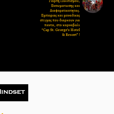
Γιορτη Πολιτισμου,
Ενσωματωσης και
Διαφορετικοτητας.
Εμπειριες και μοναδικες
στιγμες που διαρκουν για
παντα, στο καρναβαλι
“Cap St. George’s Hotel
& Resort” !