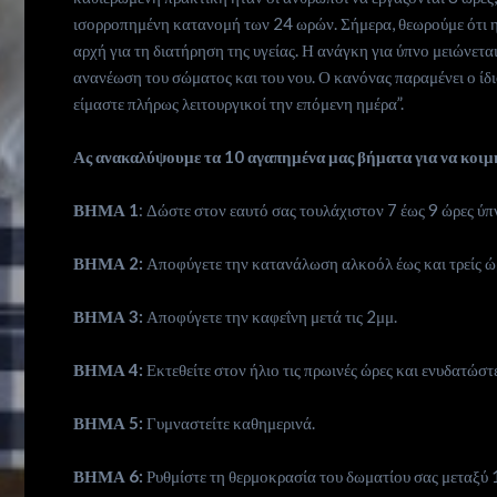
us
ισορροπημένη κατανομή των 24 ωρών. Σήμερα, θεωρούμε ότι η β
αρχή για τη διατήρηση της υγείας. Η ανάγκη για ύπνο μειώνετα
Subscribe
ανανέωση του σώματος και του νου. Ο κανόνας παραμένει ο ίδι
είμαστε πλήρως λειτουργικοί την επόμενη ημέρα”.
Ας ανακαλύψουμε τα 10 αγαπημένα μας βήματα για να κοιμ
Search
ΒΗΜΑ 1
:
Δώστε στον εαυτό σας τουλάχιστον 7 έως 9 ώρες ύπ
ΒΗΜΑ 2:
Αποφύγετε την κατανάλωση αλκοόλ έως και τρείς ώρ
ΒΗΜΑ 3:
Αποφύγετε την καφεΐνη μετά τις 2μμ.
ΒΗΜΑ 4:
Εκτεθείτε στον ήλιο τις πρωινές ώρες και ενυδατώστ
ΒΗΜΑ 5:
Γυμναστείτε καθημερινά.
ΒΗΜΑ 6:
Ρυθμίστε τη θερμοκρασία του δωματίου σας μεταξύ