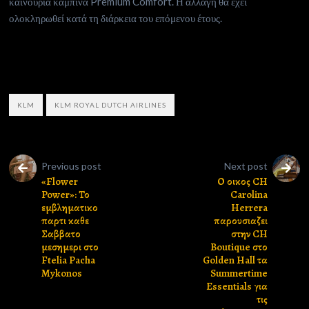
καινούρια καμπίνα Premium Comfort. Η αλλαγή θα έχει
ολοκληρωθεί κατά τη διάρκεια του επόμενου έτους.
KLM
KLM ROYAL DUTCH AIRLINES
Previous post
Next post
«Flower
Ο οικος CH
Power»: Το
Carolina
εμβληματικο
Herrera
παρτι καθε
παρουσιαζει
Σαββατο
στην CH
μεσημερι στο
Boutique στο
Ftelia Pacha
Golden Hall τα
Mykonos
Summertime
Essentials για
τις