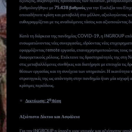
εξελίξεις, αυξανόμενες προσδοκίες των πελατών, μεταβαλλόμε
Life
βαθμολογήθηκε με
75.438 βαθμούς
για την Ευελιξία του Επι
οποιαδήποτε κρίση και μεταβολή στο μέλλον, αξιολογώντας κα
is
ευθυγραμμίζεται με τις αναδυόμενες τάσεις και αξιοποιώντας δι
now
Κατά τη διάρκεια της πανδημίας COVID-19, η INGROUP επέδει
ενσωματώνοντας νέες συνεργασίες, ιδρύοντας νέες επιχειρηματ
Contact
εφαρμόζοντας remote εργασία, επαναχρησιμοποιώντας τους π
διαφορετικούς ρόλους. Επέκτεινε τις δραστηριότητές της στη
us
στις μεταβαλλόμενες συνθήκες και διατήρησε με επιτυχία τις 
θέσεων εργασίας και τη συνέχεια των υπηρεσιών. Η ικανότητα
Subscribe
στρατηγικές της ως απάντηση στην πανδημία ήταν μία ισχυρή 
κρίσιμες περιόδους.
η
Δικτύωση: 2
θέση
Search
Αξιόπιστο Δίκτυο και Ασφάλεια
Για την INGROUP η ύπαρξη μιας ισχυρής και αξιόπιστης υποδομ