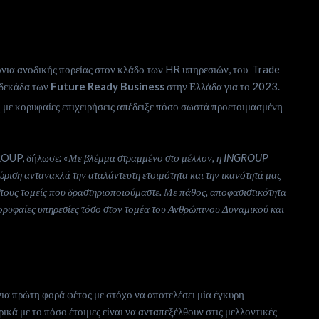
ρόνια ανοδικής πορείας στον κλάδο των HR υπηρεσιών, του Trade
ωδεκάδα των
Future Ready Business
στην Ελλάδα για το 2023.
 με κορυφαίες επιχειρήσεις απέδειξε πόσο σωστά προετοιμασμένη
OUP, δήλωσε
: «Με βλέμμα στραμμένο στο μέλλον, η INGROUP
ώριση αντανακλά την αταλάντευτη ετοιμότητα και την ικανότητά μας
στους τομείς που δραστηριοποιούμαστε. Με πάθος, αποφασιστικότητα
ορυφαίες υπηρεσίες τόσο στον τομέα του Ανθρώπινου Δυναμικού και
α πρώτη φορά φέτος με στόχο να αποτελέσει μία έγκυρη
ικά με το πόσο έτοιμες είναι να ανταπεξέλθουν στις μελλοντικές