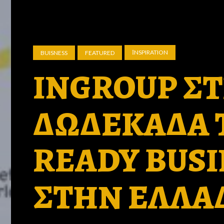
ΙNSPIRATION
BUISNESS
FEATURED
INGROUP ΣΤ
ΔΩΔΕΚΑΔΑ 
READY BUSI
ΣΤΗΝ ΕΛΛΑΔ