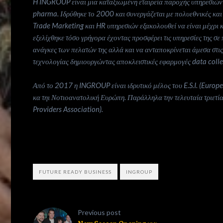
H INGROUP είναι μια καταξιωμένη εταιρεία παροχής υπηρεσιών
pharma
. Ιδρύθηκε το 2000 και συνεργάζεται με πολυεθνικές και
Trade Marketing και HR υπηρεσιών εξακολουθεί να είναι μέχρι κ
εξελίχθηκε τόσο γρήγορα έχοντας προσφέρει τις υπηρεσίες της σ
ανάγκες των πελατών της αλλά και να ανταποκρίνεται άμεσα στις 
τεχνολογίας δημιουργώντας αποκλειστικές εφαρμογές data coll
Από το 2017 η INGROUP είναι ιδρυτικό μέλος του E.S.I. (Europe
κα τηι Νοτιοανατολική Ευρώπη. Παράλληλα την τελευταία τριετ
Providers Association).
FUTURE READY BUSINESS
INGROUP
Previous post