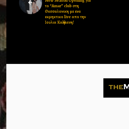
New Season Opening για
το “Amar” club στη
Θεσσαλονικη με ενα
εκρηκτικο live απο την
Ιουλια Καλλιμανη!