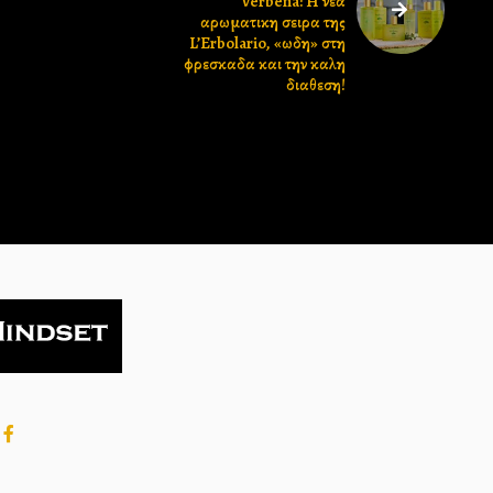
Verbena: H νεα
αρωματικη σειρα της
L’Erbolario, «ωδη» στη
φρεσκαδα και την καλη
διαθεση!