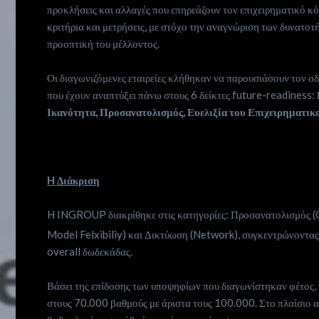
προκλήσεις και αλλαγές που επηρεάζουν τον επιχειρηματικό κ
κριτήρια και μετρήσεις, με στόχο την αναγνώριση των δυνατοτ
προοπτική του μέλλοντος.
Οι διαγωνιζόμενες εταιρείες κλήθηκαν να παρουσιάσουν τον οδ
που έχουν αναπτύξει πάνω στους 6 δείκτες future-readiness:
Ικανότητα, Προσανατολισμός, Ευελιξία του Επιχειρηματικ
H
Διάκριση
H INGROUP διακρίθηκε στις κατηγορίες: Προσανατολισμός (O
Model Felxibiliy) και Δικτύωση (Network), συγκεντρώνοντας
overall δωδεκάδας.
Βάσει της επίδοσης των υποψηφίων που διαγωνίστηκαν φέτος,
στους 70.000 βαθμούς με άριστα τους 100.000. Στο πλαίσιο 