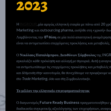
2023
H
INGROUP
, μία αμιγώς ελληνική εταιρία με πάνω από 20 χ
Marketing και outsourcing pharma, εισήλθε στη «χρυσή» δ
η
Λαμβάνοντας την
8
θέση
σε μία πολύ απαιτητική αναμέτρηση
είναι να αντιμετωπίσει επερχόμενες προκλήσεις και μεταβολές.
Ο
Νικόλαος Παπαλάμπρου
,
Διευθύνων Σύμβουλος
της INGR
αγκαλιάζει κάθε πρόκληση και αλλαγή με σιγουριά. Αυτή η αναγν
να αντιμετωπίσουμε τις επερχόμενες προκλήσεις και μεταβολές 
και δέσμευση στην καινοτομία, θα συνεχίσουμε να προφέρουμε κ
στο Trade Marketing, όσο και στη Συμβουλευτική».
Το μέλλον της ελληνικής επιχειρηματικότητας
Ο διαγωνισμός
Future Ready Business
πραγματοποιήθηκε γι
διαδικασία συγκριτικής αξιολόγησης των επιχειρήσεων, αναφορ