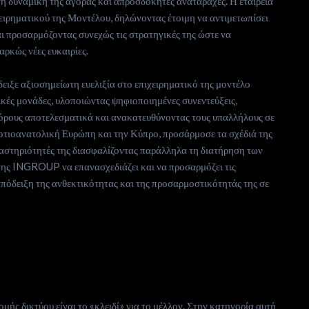
νη δυναμική της αγοράς και απροσδόκητες αναταραχές. Η εταιρεία
χειρηματικού της Μοντέλου, δηλώνοντας έτοιμη να αντιμετωπίσει
ι προσαρμόζοντας συνεχώς τις στρατηγικές της ώστε να
αρκώς νέες ευκαιρίες.
ξε αξιοσημείωτη ευελιξία στο επιχειρηματικό της μοντέλο
ικές μονάδες, υλοποιώντας ψηφιοποιημένες συνεντεύξεις,
όρους αποτελεσματικά και ανακατευθύνοντας τους υπαλλήλους σε
 Νοτιοανατολική Ευρώπη και την Κύπρο, προσάρμοσε τα σχέδιά της
δραστηριότητές της διασφαλίζοντας παράλληλα τη διατήρηση των
 της INGROUP να επανασχεδιάζει και να προσαρμόζει τις
απόδειξη της ανθεκτικότητας και της προσαρμοστικότητάς της σε
ής δικτύου είναι το «κλειδί» για το μέλλον. Στην κατηγορία αυτή