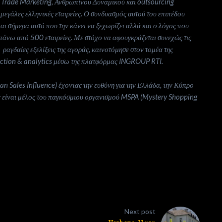
 Trade Marketing, Ανθρωπίνου Δυναμικού και outsourcing
 μεγάλες ελληνικές εταιρείες. Ο συνδυασμός αυτού του επιπέδου
αι σήμερα αυτό που την κάνει να ξεχωρίζει αλλά και ο λόγος που
ε πάνω από 500 εταιρείες. Με στόχο να αφουγκράζεται συνεχώς τις
ραγδαίες εξελίξεις της αγοράς, καινοτόμησε στον τομέα της
ection & analytics μέσω της πλατφόρμας INGROUP RTI.
an Sales Influence) έχοντας την ευθύνη για την Ελλάδα, την Κύπρο
ία είναι μέλος του παγκόσμιου οργανισμού MSPA (Mystery Shopping
Next post