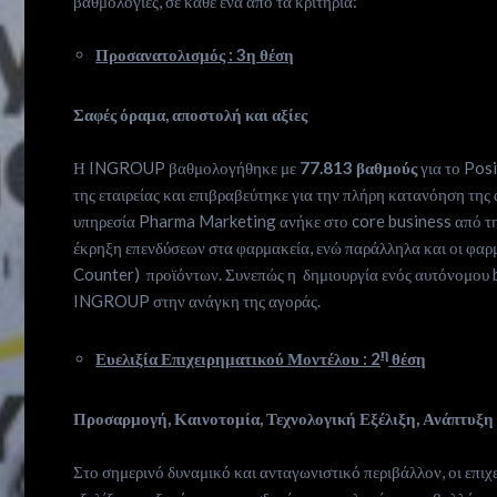
βαθμολογίες, σε κάθε ένα από τα κριτήρια:
Προσανατολισμός : 3η θέση
Σαφές όραμα, αποστολή και αξίες
Η INGROUP βαθμολογήθηκε με
77.813 βαθμούς
για το Posi
της εταιρείας και επιβραβεύτηκε για την πλήρη κατανόηση τη
Who
υπηρεσία Pharma Marketing ανήκε στο core business από την
έκρηξη επενδύσεων στα φαρμακεία, ενώ παράλληλα και οι φα
we
Counter) προϊόντων. Συνεπώς η δημιουργία ενός αυτόνομου b
INGROUP στην ανάγκη της αγοράς.
are
η
Ευελιξία Επιχειρηματικού Μοντέλου : 2
θέση
Ιnspiration
Προσαρμογή, Καινοτομία, Τεχνολογική Εξέλιξη, Ανάπτυξη κ
Desires
Στο σημερινό δυναμικό και ανταγωνιστικό περιβάλλον, οι επιχ