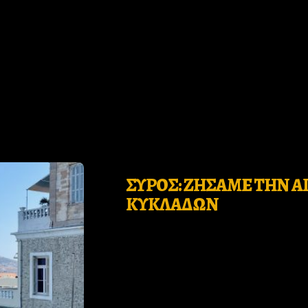
Who
ΣΥΡΟΣ: ΖΗΣΑΜΕ ΤΗΝ Α
we
ΚΥΚΛΑΔΩΝ
are
Ιnspiration
Desires