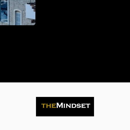
Life
is
now
Contact
us
Subscribe
Search