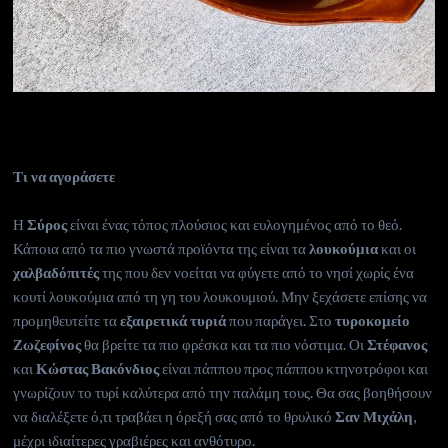
Τι να αγοράσετε
Η
Σύρος
είναι ένας τόπος πλούσιος και ευλογημένος από το θεό.
Κάποια από τα πιο γνωστά προϊόντα της είναι τα
λουκούμια
και οι
χαλβαδόπιτές
της που δεν νοείται να φύγετε από το νησί χωρίς ένα
κουτί λουκούμια από τη γη του λουκουμιού. Μην ξεχάσετε επίσης να
προμηθευτείτε τα
εξαιρετικά τυριά
που παράγει. Στο
τυροκομείο
Ζωζεφίνος
θα βρείτε τα πιο φρέσκα και τα πιο νόστιμα. Οι
Στέφανος
και
Κώστας Βακόνδιος
είναι πάππου προς πάππου κτηνοτρόφοι και
γνωρίζουν το τυρί καλύτερα από την παλάμη τους. Θα σας βοηθήσουν
να διαλέξετε ό,τι τραβάει η όρεξή σας από το θρυλικό
Σαν Μιχάλη
,
μέχρι ιδιαίτερες γραβιέρες και ανθότυρο.