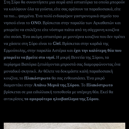
Στη Σύρο θα συναντήσετε μια σειρά από εστιατόρια τα οποία μπορούν
να καλύψουν όλα τα γούστα, είτε σας αρέσουν τα παραδοσιακά, είτε
τα πιο… ψαγμένα. Ένα πολύ ενδιαφέρον γαστρονομικά σημείο του
νησιού είναι το
ΟΝΟ
. Βρίσκεται στην παραλία των Αγκαθαπών και
μπορείτε να επιλέξετε είτε νόστιμα πιάτα από τη σύγχρονη κουζίνα
είτε σούσι. Ένα ακόμη εστιατόριο με μοντέρνα κουζίνα που δεν πρέπει
να χάσετε στη Σύρο είναι το
Ciel.
Βρίσκεται στην καρδιά της
Ερμούπολης, στην παραλία Αστέρια και
έχει την καλύτερη θέα που
μπορείτε να βρείτε στο νησί.
Η μικρή Βενετία της Σύρου, τα
περίφημα Βαπόρια ξετυλίγονται μπροστά σας διαμορφώνοντας ένα
μοναδικό σκηνικό. Αν θέλετε να δοκιμάστε καλή παραδοσιακή
κουζίνα, το
Πλακόστρωτο
θα σας ενθουσιάσει. Ένα μικρό
διαμαντάκι στην
Απάνω Μεριά της Σύρου
. Το
Πλακόστρωτο
βρίσκεται σε μια ειδυλλιακή τοποθεσία με υπέροχη θέα. Εκεί θα
αντικρίσεις
το ομορφότερο ηλιοβασίλεμα της Σύρου
.