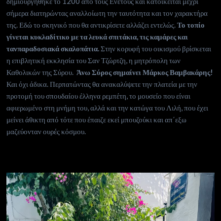
δημιουργήθηκε το 1200 από τους Ενετούς και κατοικείται μέχρι
σήμερα διατηρώντας αναλλοίωτη την ταυτότητα και τον χαρακτήρα
της. Εδώ το σκηνικό που θα αντικρίσετε αλλάζει εντελώς.
Το τοπίο
γίνεται κυκλαδίτικο με τα λευκά σπιτάκια, τις καμάρες και
τανπαραδοσιακά σκαλοπάτια.
Στην κορυφή του οικισμού βρίσκεται
η επιβλητική εκκλησία του Σαν Τζώρτζη, η μητρόπολη των
Καθολικών της Σύρου.
Άνω Σύρος σημαίνει Μάρκος Βαμβακάρης!
Και όχι άδικα. Περπατώντας θα ανακαλύψετε την πλατεία με την
προτομή του σπουδαίου έλληνα ρεμπέτη, το μουσείο που είναι
αφιερωμένο στη μνήμη του, αλλά και την κατώγα του Λιλή, που έχει
μείνει άθικτη από τότε που έπαιζε εκεί μπουζούκι και απ΄εξω
μαζεύονταν ουρές κόσμου.