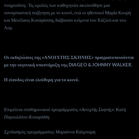
νοημοσύνη. Τις ομιλίες των καθηγητών ακολούθησε μια
συναρπαστική συζήτηση με το κοινό, ενώ οι ηθοποιοί Μαρία Κουρή
και Μενέλαος Κυπαρίσσης διάβασαν κείμενα του Χάξλεϋ και του
Λεμ.
Οι εκδηλώσεις της «ΑΝΟΙΧΤΗΣ ΣΚΗΝΗΣ» πραγματοποιούνται
με την ευγενική υποστήριξη της
DIAGEO
&
JOHNNY
WALKER
.
Η είσοδος είναι ελεύθερη για το κοινό.
Επιμέλεια επιστημονικού προγράμματος «Ανοιχτής Σκηνής»: Καλή
Παγουλάτου-Κυπαρίσση.
Σχεδιασμός προγράμματος: Μαριάννα Κάλμπαρη