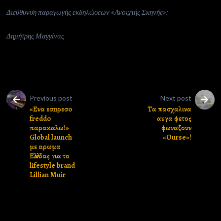
Διεύθυνση παραγωγής εκδηλώσεων «Ανοιχτής Σκηνής»:
Δημήτρης Μαγγίνας
Previous post
Next post
«Ενα εσпρεσo
Τα πασχαλινα
freddo
αυγα φετος
παρακαλω!»
φωναζουν
Global launch
«Ourse»!
με αρωμα
Ελλαδας για το
lifestyle brand
Lillian Muir