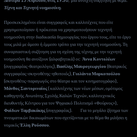
Δευτέρα 15 Απριλίου, στις 19.30
, μια ανοιχτή συζήτηση με θέμα:
Τέχνη και Τεχνητή νοημοσύνη.
Προσκεκλημένοι είναι συγγραφείς και καλλιτέχνες που είτε
χρησιμοποίησαν ή πρόκειται να χρησιμοποιήσουν τεχνητή
νοημοσύνη στην διαδικασία δημιουργίας του έργου τους, είτε το έργο
τους μιλά με άμεσο ή έμμεσο τρόπο για την τεχνητή νοημοσύνη. Τη
συναρπαστική συζήτηση για τη σχέση της τέχνης με την τεχνητή
νοημοσύνη θα ανοίξουν (αλφαβητικά) οι:
Άννα Κοντολέων
(συγγραφέας-θεατρολόγος),
Βασίλης Μαυρογεωργίου
(θεατρικός
συγγραφέας-σκηνοθέτης-ηθοποιός),
Γιολάντα Μαρκοπούλου
(σκηνοθέτις-παραγωγός στο θέατρο και τον κινηματογράφο),
Μάνθος Σαντοριναίος
( καλλιτέχνης των νέων μέσων, ομότιμος
καθηγητής Ανωτάτης Σχολής Καλών Τεχνών, καλλιτεχνικός
διευθυντής Κέντρου για τον Ψηφιακό Πολιτισμό «Φούρνος»),
Φαίδων Ταμβακάκης
(συγγραφέας). Για το μεγάλο ζήτημα των
πνευματικών δικαιωμάτων που σχετίζονται με το θέμα θα μιλήσει η
νομικός
Έλλη Ρούσσου
.