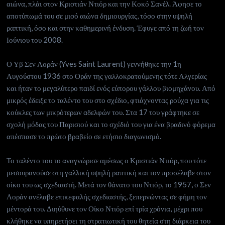
αιώνα, πλάι στον Κριστιάν Ντιόρ και την Κοκό Σανέλ. Άφησε το
αποτύπωμά του σε μισό αιώνα δημιουργίας, τόσο στην υψηλή
ραπτική, όσο και στην καθημερινή ένδυση. Έφυγε από τη ζωή τον
Ιούνιου του 2008.
Ο Υβ Σεν Λοράν (Yves Saint Laurent) γεννήθηκε την 1η
Αυγούστου 1936 στο Οράν της γαλλοκρατούμενης τότε Αλγερίας
και ήταν το μεγαλύτερο παιδί ενός εύπορου γάλλου βιομηχάνου. Από
μικρός έδειξε το ταλέντο του στο σχέδιο, φτιάχνοντας ρούχα για τις
κούκλες των μικρότερων αδελφών του. Στα 17 του γράφτηκε σε
σχολή μόδας του Παρισιού και το σχέδιό του για ένα βραδινό φόρεμα
απέσπασε το πρώτο βραβείο σε ετήσιο διαγωνισμό.
Το ταλέντο του το αναγνώρισε αμέσως ο Κριστιάν Ντιόρ, που τότε
μεσουρανούσε στη γαλλική υψηλή ραπτική και τον προσέλαβε στον
οίκο του ως σχεδιαστή. Μετά τον θάνατο του Ντιόρ, το 1957, ο Σεν
Λοράν ανέλαβε επικεφαλής σχεδιαστής, ξεπερνώντας σε φήμη τον
μέντορά του. Διηύθυνε τον Οίκο Ντιόρ επί τρία χρόνια, μέχρι που
κλήθηκε να υπηρετήσει τη στρατιωτική του θητεία στη διάρκεια του