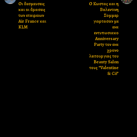
Οι δεσμευσεις
Ο Κωστας και η
και οι δρασεις
Βαλεντινη
των εταιρειων
Σομμερ
Air France και
γιορτασαν με
KLM
ενα
εντυπωσιακο
Anniversary
Party τον ενα
χρονο
λειτουργιας του
Beauty Salon
τους “Valentine
& Cö”