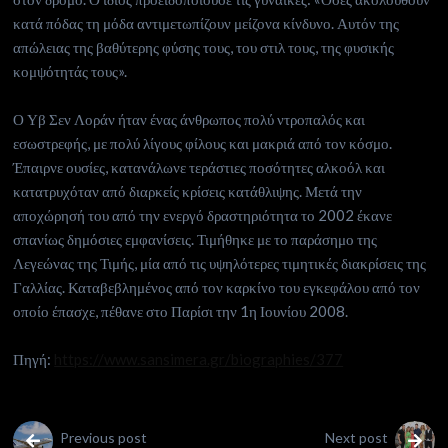
κατά πόδας τη μόδα αντιμετωπίζουν μείζονα κίνδυνο. Αυτόν της
απώλειας της βαθύτερης φύσης τους, του στιλ τους, της φυσικής
κομψότητάς τους».
Ο Υβ Σεν Λοράν ήταν ένας άνθρωπος πολύ ντροπαλός και
εσωστρεφής, με πολύ λίγους φίλους και μακριά από τον κόσμο.
Έπαιρνε ουσίες, κατανάλωνε τεράστιες ποσότητες αλκοόλ και
κατατρυχόταν από διαρκείς κρίσεις κατάθλιψης. Μετά την
αποχώρησή του από την ενεργό δραστηριότητα το 2002 έκανε
σπανίως δημόσιες εμφανίσεις. Τιμήθηκε με το παράσημο της
Λεγεώνας της Τιμής, μία από τις υψηλότερες τιμητικές διακρίσεις της
Γαλλίας. Καταβεβλημένος από τον καρκίνο του εγκεφάλου από τον
οποίο έπασχε, πέθανε στο Παρίσι την 1η Ιουνίου 2008.
Πηγή:
https://www.sansimera.gr/biographies/377
Previous post
Next post