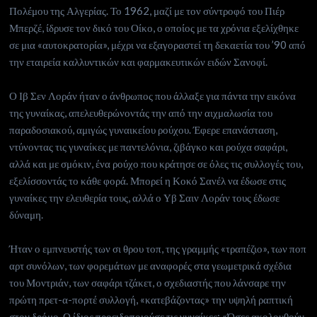
Πολέμου της Αλγερίας. Το 1962, μαζί με τον σύντροφό του Πιέρ
Μπερζέ, ίδρυσε τον δικό του Οίκο, ο οποίος με τα χρόνια εξελίχθηκε
σε μια «αυτοκρατορία», μέχρι να εξαγοραστεί τη δεκαετία του ’90 από
την εταιρεία καλλυντικών και φαρμακευτικών ειδών Σανοφί.
Ο Ιβ Σεν Λοράν ήταν ο άνθρωπος που άλλαξε για πάντα την εικόνα
της γυναίκας, απελευθερώνοντάς την από την αιχμαλωσία του
παραδοσιακού, αμιγώς γυναικείου ρούχου. Έφερε επανάσταση,
ντύνοντας τις γυναίκες με παντελόνια, ζιβάγκο και ρούχα σαφάρι,
αλλά και με σμόκιν, ένα ρούχο που κράτησε σε όλες τις συλλογές του,
εξελίσσοντάς το κάθε φορά. Μπορεί η Κοκό Σανέλ να έδωσε στις
γυναίκες την ελευθερία τους, αλλά ο Υβ Σαιν Λοράν τους έδωσε
δύναμη.
Ήταν ο εμπνευστής των σι θρου τοπ, της γραμμής «τραπέζιο», των ποπ
αρτ συνόλων, των φορεμάτων με αναφορές στα γεωμετρικά σχέδια
του Μοντριάν, των σαφάρι τζάκετ, ο σχεδιαστής που λάνσαρε την
πρώτη πρετ-α-πορτέ συλλογή, «κατεβάζοντας» την υψηλή ραπτική
στον δρόμο. Ο ίδιος προειδοποιούσε τις γυναίκες: «Όσες ακολουθούν