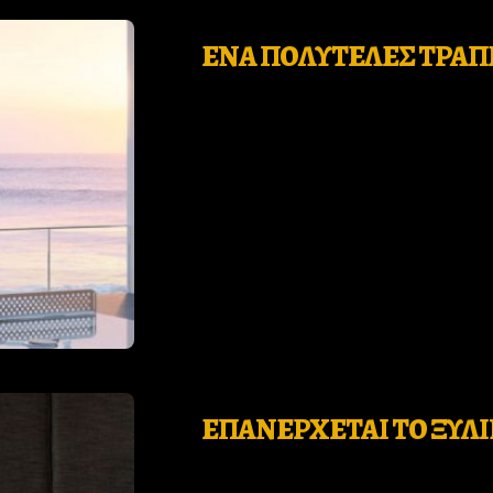
Who
ΕΝΑ ΠΟΛΥΤΕΛΕΣ ΤΡΑΠ
we
are
Ιnspiration
Desires
Life
is
now
ΕΠΑΝΕΡΧΕΤΑΙ ΤΟ ΞΥΛΙ
Contact